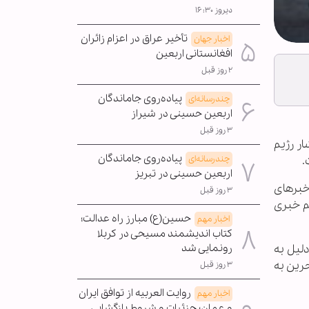
دیروز ۱۶:۳۰
تأخیر عراق در اعزام زائران
اخبار جهان
افغانستانی اربعین
۲ روز قبل
پیاده‌روی جاماندگان
چندرسانه‌ای
اربعین حسینی در شیراز
۳ روز قبل
ار رژیم
پیاده‌روی جاماندگان
چندرسانه‌ای
.
اربعین حسینی در تبریز
 می کردند خبرهای
۳ روز قبل
م خبری
حسین(ع) مبارز راه عدالت؛
اخبار مهم
کتاب اندیشمند مسیحی در کربلا
رونمایی شد
لیل به
حرین به
۳ روز قبل
روایت العربیه از توافق ایران
اخبار مهم
و عمان؛ جزئیات و شروط بازگشایی