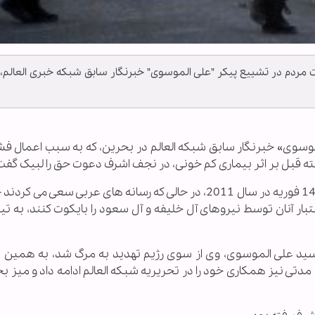
 مردم در تشییع پیکر "علی الموسوی" خبرنگار سابق شبکه خبری العالم،
الموسوی» خبرنگار سابق شبکه العالم در بحرین، که به سبب اعمال فش
ته قبل بر اثر بیماری کم خونی، در نجف اشرف دعوت حق را لبیک گفت
سید "علی الموسوی" همزمان با شکل گیری انقلاب 14 فوریه در سال 2011، در حالی که رسانه های عربی سعی
ر آنان توسط نیروهای آل خلیفه و آل سعود را بایکوت کنند، به تی
ی سید علی الموسوی، وی از سوی رژیم تهدید به مرگ شد، به همین د
 مدتی نیز همکاری خود را در تحریریه شبکه العالم ادامه داد و میز ب