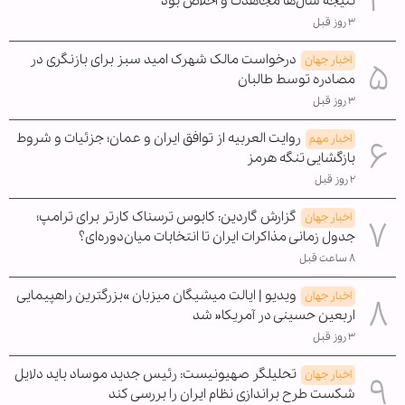
نتیجه سال‌ها مجاهدت و اخلاص بود
۳ روز قبل
درخواست مالک شهرک امید سبز برای بازنگری در
اخبار جهان
مصادره توسط طالبان
۳ روز قبل
روایت العربیه از توافق ایران و عمان؛ جزئیات و شروط
اخبار مهم
بازگشایی تنگه هرمز
۲ روز قبل
گزارش گاردین: کابوس ترسناک کارتر برای ترامپ؛
اخبار جهان
جدول زمانی مذاکرات ایران تا انتخابات میان‌دوره‌ای؟
۸ ساعت قبل
ویدیو | ایالت میشیگان میزبان »بزرگترین راهپیمایی
اخبار جهان
اربعین حسینی در آمریکا« شد
۳ روز قبل
تحلیلگر صهیونیست: رئیس جدید موساد باید دلایل
اخبار جهان
شکست طرح براندازی نظام ایران را بررسی کند