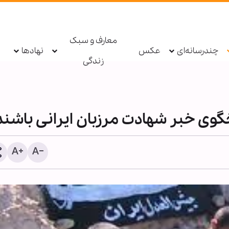
معارف و سبک
چندرسانه‌ای
عکس
نهادها
زندگی
گوی خبر شهادت مرزبان ایرانی باشند
شیخ علی الخطیب: دولت لب
از ناکامی مذاکرات، گفت‌وگو 
مقاومت را آغاز کند