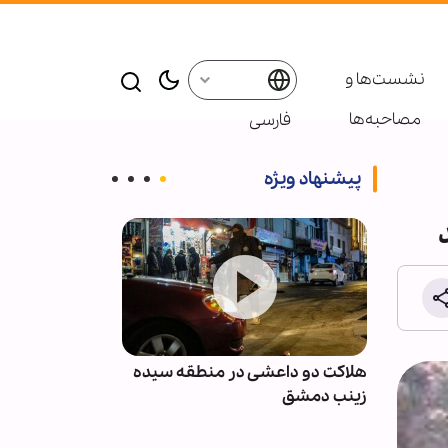
نشست‌ها و
مصاحبه‌ها
فارسی
پیشنهاد ویژه
نان پس
هلاکت دو داعشی در منطقه سیده
انصارالله: مزدو
با
زینب دمشق
نظامی عربستان 
نخواهند بود