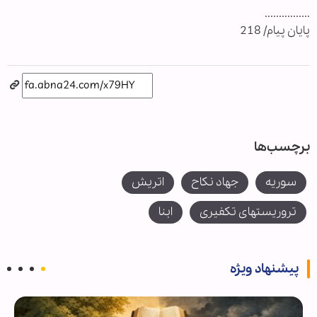
................
پایان پیام/ 218
برچسب‌ها
سوریه
جهاد نکاح
اتریش
تروریستهای تکفیری
ابنا
پیشنهاد ویژه