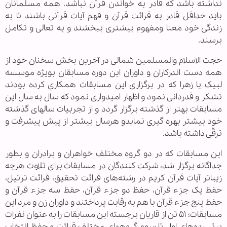
نداشته باشد که قادر به خواندن قرآن نباشد. همه مسلمانان
باید حداقل قادر به قرائت قرآن و فهم آیات قرآنی باشند تا به
زندگی خود معنا ومفهوم بیشتری ببخشند و به تعالی و تکامل
برسند.
حجت الاسلام والمسلمین شمالی در آخرین بخش سخنان خود از
همه دست اندرکاران و داوران این دوره مسابقان بویژه موسسه
لبیک یا زهرا که در برگزاری این مسابقات همکاری کرده بودند
تشکر و قدردانی نمود و اظهار امیدواری نمود که سال به سال این
مسابقات بهتر از گذشته برگزار گردد و از تجربیات سالهای گذشته
خود بیشتر بهره گیری نمایدو هرسال بیشتر از پیش پیشرفت و
ترقّی داشته باشد.
این مسابقات که در دو گروه مختلف خواهران و برادران و بطور
جداگانه برگزار شد، شرکت کنندگان در مسابقات برای تلاوت هرچه
زیبا‌تر آیات قرآن کریم در رشته‌های قرائت تحقیق، قرائت ترتیل،
حفظ یک جزء قرآن، حفظ دو جزء قرآن، حفظ سه جزء قرآن و
حفظ پنج جزء قرآن با هم به رقابت پرداختند و داوران زن و مرد این
مسابقات؛ ۵۱ تن از قاریان برجسته این مسابقات را به عنوان نفرات
بر‌تر رده‌های اول تا سوم گروههای مختلف قرائت و حفظ انتخاب