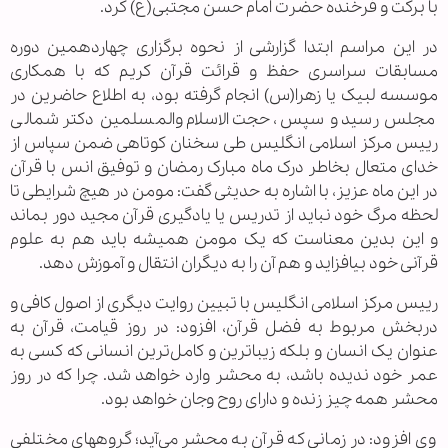
با برکت و فرخنده حضرت امام حسن مجتبی(ع) کرد.
در این مراسم ابتدا گزارشی از نحوه برگزاری چهاردهمین دوره
مسابقات سراسری حفظ و قرائت قرآن کریم که با همکاری
موسسه لبیک یا زهرا(س) انجام گرفته بود، به اطلاع حاضرین در
مجلس رسید و سپس، حجت الاسلام والمسلمین دکتر شمالی
رییس مرکز اسلامی انگلیس طی سخنان کوتاهی ضمن سپاس از
خدای متعال بخاطر درک ماه مبارک رمضان و توفیق انس با قرآن
در این ماه عزیز، با اشاره به حدیثی گفت: مومن در هیچ شرایطی تا
لحظه مرگ خود نباید از تدریس یا یادگیری قرآن مجید دور بماند
و این بدین معناست که یک مومن همیشه باید هم به علوم
قرآنی خود بیافزاید و هم آن را به دیگران انتقال و آموزش دهد.
رییس مرکز اسلامی انگلیس با تبیین روایت دیگری از اصول کافی و
دربخش مربوط به فضل قرآن، افزود: در روز قیامت، قرآن به
عنوان یک انسان و بلکه زیبا‌ترین و کامل‌ترین انسانی که کسی به
عمر خود ندیده باشد، به محشر وارد خواهد شد. چرا که در روز
محشر همه چیز زنده و دارای روح وجان خواهد بود.
وی افزود: در زمانی که قرآن به محشر می‌آید؛ گروههای مختلفی