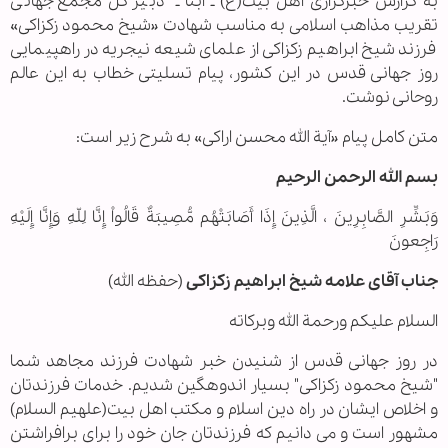
به گزارش خبرگزاری اهل بیت(ع) ـ ابنا ـ
دبیر کل مجمع جهانی
تقریب مذاهب اسلامی به مناسب شهادت «شیخ محمود زکزاکی»
فرزند شیخ ابراهیم زکزاکی از علمای شیعه نیجریه در راهپیمایی
روز جهانی قدس در این کشور، پیام تسلیتی خطاب به این عالم
روحانی نوشت.
متن کامل پیام «
آیة الله محسن اراکی» به شرح زیر است
:
بسم الله الرحمن الرحيم
وَبَشِّرِ الصَّابِرِينَ ، الَّذِينَ إِذَا أَصَابَتْهُم مُّصِيبَةٌ قَالُواْ إِنَّا لِلّهِ وَإِنَّا إِلَيْهِ
رَاجِعونَ
جناب آقای علامه شیخ ابراهیم زکزاکی
(حفظه الله)
السلام عليكم ورحمة الله وبركاته
در روز جهانی قدس از شنیدن خبر شهادت فرزند مجاهد شما
"شیخ محمود زکزاکی" بسیار اندوهگین شدیم. خدمات فرزندتان
و اخلاص ایشان در راه دین اسلام و مکتب اهل بیت(علهیم السلام)
مشهور است و می دانیم که فرزندتان جان خود را برای برافراشتن