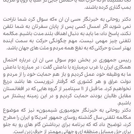
کجا نشنیده ام که حزب الله یا حماس جایی در آسیا یا اروپا و آمریکا
بمب گذاری کرده باشند.
دکتر روحانی به خبرنگار «سی ان ان »که سوال کرد شما ناراحت
نمی شوید اگر امسال کسی پس از پایان سفرتان به شما تلفن
نکند، پاسخ داد: ما باید به دنبال اهداف بلند مدت باشیم. مکالمه
تلفنی چیز مهمی نیست، مهم چگونگی حرکت به سمت آینده
بهتر است و حرکتی که به نفع همه مردم و ملت های جهان باشد.
رییس جمهوری در بخش دوم سوال سی ان ان درباره احتمال
همکاری ایران با غرب درمبارزه با داعش گفت : در مبارزه با داعش
ما به وظیفه خود عمل کردیم و باز هم حمایت خود را از مردم و
دولت عراق و هر کشوری که گرفتار تروریست ها باشد دریغ
نخواهیم کرد. ما قبل از ۱۱ سپتامبر از گروه هایی که در افغانستان
مقابل طالبان بودند حمایت کردیم و در این زمینه پیشتاز می
باشیم.
دکتر روحانی به خبرنگار «یومیوری شیمبون» نیز که موضوع
مکالمه تلفنی سال گذشته روسای جمهور آمریکا و ایران را مطرح
کرد، توضیح داد که که برنامه برای برداشتن گام های رو به جلو
برای حل مسایل منطقه ای و جهانی مهمتر از حرف زدن است.