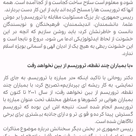
شود و معلوم است سلاح ساخت کجاست و از کجا آمده است. همه
آنها که تروریست ها را مسلح کرده اند باید از این کار دست بردارند.
رییس جمهوری، بار بزرگ مسئولیت مقابله با تروریسم را بر دوش
علما، دانشمندان، اندیشمندان، فرهیختگان و نویسندگان
دانست و خاطرنشان کرد: باید روشن سازیم که آنچه در این
خشونت از لحاظ ایدئولوژیکی ادعا می شود، دروغ و نابجا است و
این خشونت ربطی به هیچ یک از ادیان الهی و آسمانی بویژه اسلام
ندارد.
*با بمباران چند نقطه، تروریسم از بین نخواهد رفت
دکتر روحانی با تاکید اینکه «در مبارزه با تروریسم، به جای کار
نمایشی، به کار ریشه ای بپردازیم»،تصریح کرد: با بمباران چند
نقطه، تروریسم از بین نخواهد رفت؛ از سال ۲۰۰۱ تا کنون که
بمباران هوایی در کشورها و مناطق مختلف تحت عنوان مبارزه با
تروریسم انجام شده است، نتیجه اش این بوده که تروریسم
گسترش پیدا کرده و قوی تر و دارای جاذبه بیشتری برای برخی
ناآگاهان شده است.
رییس جمهوری در بخش دیگر سخنانش درباره موضوع مذاکرات