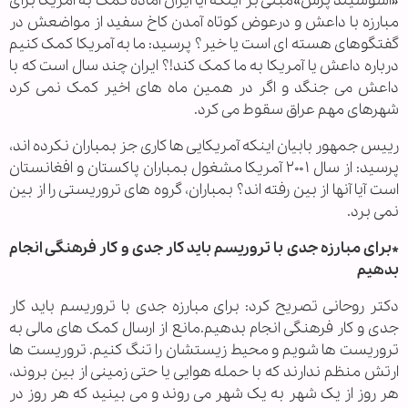
«آسوشیتد پرس»مبنی بر اینکه آیا ایران آماده کمک به آمریکا برای
مبارزه با داعش و درعوض کوتاه آمدن کاخ سفید از مواضعش در
گفتگوهای هسته ای است یا خیر؟ پرسید: ما به آمریکا کمک کنیم
درباره داعش یا آمریکا به ما کمک کند!؟ ایران چند سال است که با
داعش می جنگد و اگر در همین ماه های اخیر کمک نمی کرد
شهرهای مهم عراق سقوط می کرد.
رییس جمهور بابیان اینکه آمریکایی ها کاری جز بمباران نکرده اند،
پرسید: از سال ۲۰۰۱ آمریکا مشغول بمباران پاکستان و افغانستان
است آیا آنها از بین رفته اند؟ بمباران، گروه های تروریستی را از بین
نمی برد.
*برای مبارزه جدی با تروریسم باید کار جدی و کار فرهنگی انجام
بدهیم
دکتر روحانی تصریح کرد: برای مبارزه جدی با تروریسم باید کار
جدی و کار فرهنگی انجام بدهیم.مانع از ارسال کمک های مالی به
تروریست ها شویم و محیط زیستشان را تنگ کنیم. تروریست ها
ارتش منظم ندارند که با حمله هوایی یا حتی زمینی از بین بروند،
هر روز از یک شهر به یک شهر می روند و می بینید که هر روز در