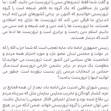
و گفت شما فقط تندروهای سنی را تروریست می دانید، گفت : ما
اولین بار منافقین که یک گروه به ظاهر شیعه است را گروه
تروریستی خواندیم که اکنون در برخی کشورهای غربی لانه کرده
اند.برای ما فرقی نمی کند که تروریست ها دارای چه اعتقادی
هستند، ما تروریست ها را ضد دین و ضد شیعه و ضد سنی می
دانیم. اسلام دین رحمت و برادری است و تروریست ها ادعا می
کنند که دیندار هستند.
رییس جمهوری ادامه داد: مایه تعجب است که شما حزب الله را که
در دولت و مجلس لبنان عضو دارد و مورد احترام همه مردم و
شخصیت های سیاسی این کشور است تروریست می خوانید.آیا
مقاومت یک مردم در برابر دشمن خارجی تروریسم است.مگر
حماس در انتخابات مردمی رای بدست نیاورده است، چطور می
توانید اینها را تروریست بنامید؟
رییس شورای عالی امنیت ملی ادامه داد: بعد از آن همه فجایع در
غزه، کشتار کودکان و تخریب مدارس سازمان ملل که سرپناه مردم
بی دفاع شده بود و صدای اعتراض افکار عمومی را بدنبال داشت،
نمی توان حماس را گروه تروریستی خواند. ضمن آنکه من در هیچ