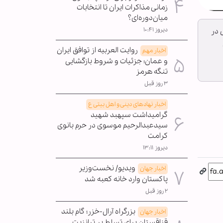
زمانی مذاکرات ایران تا انتخابات
میان‌دوره‌ای؟
دیروز ۱۰:۴۱
 در
روایت العربیه از توافق ایران
اخبار مهم
و عمان؛ جزئیات و شروط بازگشایی
تنگه هرمز
۳ روز قبل
اخبار نهادهای دینی و اهل بیتی ع
گرامیداشت سپهبد شهید
سیدعبدالرحیم موسوی در حرم بانوی
کرامت
دیروز ۱۳:۱۱
ویدیو/ نخست‌وزیر
اخبار جهان
پاکستان وارد خانه کعبه شد
۲ روز قبل
بزرگراه آرال-خزر؛ گام بلند
اخبار جهان
قزاقستان برای تسلط بر ترانزیت