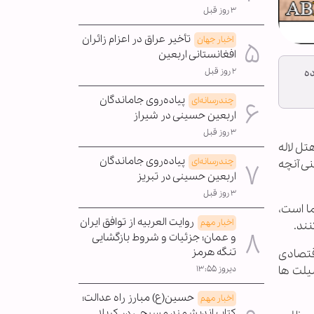
۳ روز قبل
تأخیر عراق در اعزام زائران
اخبار جهان
افغانستانی اربعین
ده
۲ روز قبل
پیاده‌روی جاماندگان
چندرسانه‌ای
اربعین حسینی در شیراز
۳ روز قبل
تل لاله
پیاده‌روی جاماندگان
چندرسانه‌ای
نی آنچه
اربعین حسینی در تبریز
۳ روز قبل
ا است،
روایت العربیه از توافق ایران
اخبار مهم
نند.
و عمان؛ جزئیات و شروط بازگشایی
تنگه هرمز
قتصادی
ضیلت ها
دیروز ۱۳:۵۵
حسین(ع) مبارز راه عدالت؛
اخبار مهم
کتاب اندیشمند مسیحی در کربلا