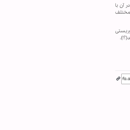
 آن با
 مختلف
وریستی
(؟!).