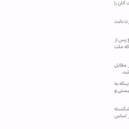
نان را
بالغ بر 150 میلیارد دلار خسارت بابت
ع پس از
که ملت
 مقابل
شد.
ینکه به
یستی و
 شکسته
ر اساس