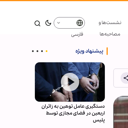
نشست‌ها و
مصاحبه‌ها
فارسی
پیشنهاد ویژه
در
دستگیری عامل توهین به زائران
حزب‌الله: دولت 
اربعین در فضای مجازی توسط
امتیازدهی به تل
پلیس