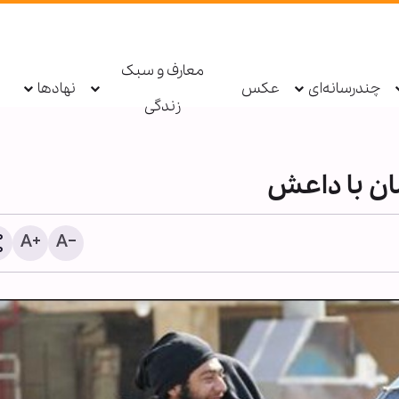
معارف و سبک
چندرسانه‌ای
عکس
نهادها
زندگی
ان با داعش
انفجار بمب در یک اتوبوس 
حومه دمشق