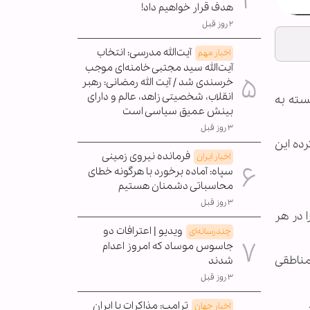
هدف قرار خواهیم داد!
۲ روز قبل
آیت‌الله مدرسی: انتخاب
اخبار مهم
آیت‌الله سید مجتبی خامنه‌ای موجب
خرسندی شد / آیت الله رمضانی: رهبر
انقلاب، شخصیتی زاهد، عالم و دارای
سته به
بینش عمیق سیاسی است
۳ روز قبل
ده این
فرمانده نیروی زمینی
اخبار ایران
سپاه: آماده برخورد با هرگونه خطای
محاسباتی دشمنان هستیم
۳ روز قبل
ا در هر
ویدیو | اعترافات دو
چندرسانه‌ای
جاسوس موساد که امروز اعدام
مناطقی
شدند
۳ روز قبل
ترامپ: مذاکرات با ایران
اخبار جهان