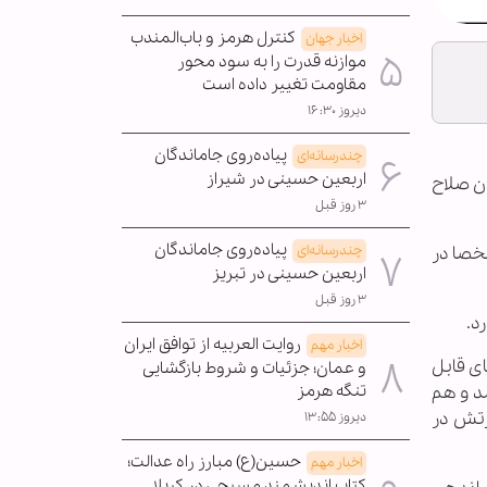
کنترل هرمز و باب‌المندب
اخبار جهان
موازنه قدرت را به سود محور
مقاومت تغییر داده است
دیروز ۱۶:۳۰
پیاده‌روی جاماندگان
چندرسانه‌ای
اربعین حسینی در شیراز
ان صلاح
۳ روز قبل
پیاده‌روی جاماندگان
خصا در
چندرسانه‌ای
اربعین حسینی در تبریز
۳ روز قبل
روایت العربیه از توافق ایران
اخبار مهم
ی قابل
و عمان؛ جزئیات و شروط بازگشایی
د و هم
تنگه هرمز
رتش در
دیروز ۱۳:۵۵
حسین(ع) مبارز راه عدالت؛
اخبار مهم
کتاب اندیشمند مسیحی در کربلا