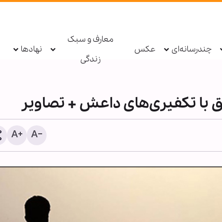
معارف و سبک
چندرسانه‌ای
عکس
نهادها
زندگی
ق با تکفیری‌های داعش + تصاویر
دستگیری عامل توهین به زا
اربعین در فضای مجازی تو
پلیس