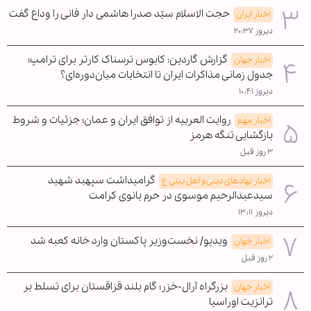
حجت الاسلام سیّد صدرا هاشمی دار فانی را وداع گفت
اخبار ایران
دیروز ۲۰:۳۷
گزارش گاردین: کابوس ترسناک کارتر برای ترامپ؛
اخبار جهان
جدول زمانی مذاکرات ایران تا انتخابات میان‌دوره‌ای؟
دیروز ۱۰:۴۱
روایت العربیه از توافق ایران و عمان؛ جزئیات و شروط
اخبار مهم
بازگشایی تنگه هرمز
۳ روز قبل
گرامیداشت سپهبد شهید
اخبار نهادهای دینی و اهل بیتی ع
سیدعبدالرحیم موسوی در حرم بانوی کرامت
دیروز ۱۳:۱۱
ویدیو/ نخست‌وزیر پاکستان وارد خانه کعبه شد
اخبار جهان
۲ روز قبل
بزرگراه آرال-خزر؛ گام بلند قزاقستان برای تسلط بر
اخبار جهان
ترانزیت اوراسیا