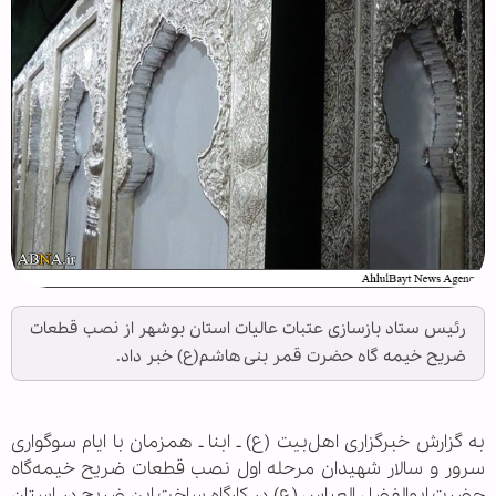
رئیس ستاد بازسازی عتبات عالیات استان بوشهر از نصب قطعات
ضریح خیمه گاه حضرت قمر بنی هاشم(ع) خبر داد.
به گزارش خبرگزاری اهل‌بیت (ع) ـ ابنا ـ همزمان با ایام سوگواری
سرور و سالار شهیدان مرحله اول نصب قطعات ضریح خیمه‌گاه
حضرت ابوالفضل العباس (ع) در کارگاه ساخت این ضریح در استان