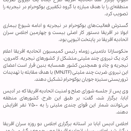
منطقه‌ای را با هدف مبارزه با گروه تکفیری بوکوحرام در نیجریه را
تصویب کرد.
گسترش فعالیت‌های بوکوحرام در نیجریه و ادامه شیوع بیماری
ابولا در آفریقا دستور کار اصلی بیست و چهارمین اجلاس سران
اتحادیه آفریقا در پایتخت اتیوپی بود.
«نکوسازانا دلامینی زوما» رئیس کمیسیون اتحادیه آفریقا اعلام
کرد یک نیروی چند ملیتی متشکل از کشورهای نیجریه، کامرون،
نیجریه و چاد و همچنین کشور همسایه بنین قرار است اعضای
این نیروی ضربت چند ملیتی (MNJTF) با هدف مقابله با تهدیدات
تروریستی ستیزه جویان بوکوحرام تشکیل دهند.
وی پس از جلسه شورای صلح و امنیت اتحادیه آفریقا که در آدیس
آبابا، برگزار شد، گفت: بر طبق این طرح، کشورهای منطقه
می‌توانند شمار این قوای چندی ملیتی را به ۷۵۰۰ نفر افزایش
دهند.
اجلاس آدیس آبابا در آستانه برگزاری اجلاس دو روزه سران آفریقا
برگزار شد. اجلاس سران اتحادیه آفریقا عصر جمعه برگزار می‌شود.