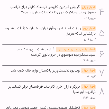
گزارش گاردین: کابوس ترسناک کارتر برای ترامپ؛
اخبار جهان
جدول زمانی مذاکرات ایران تا انتخابات میان‌دوره‌ای؟
دیروز ۱۰:۴۱
روایت العربیه از توافق ایران و عمان؛ جزئیات و شروط
اخبار مهم
بازگشایی تنگه هرمز
۳ روز قبل
گرامیداشت سپهبد شهید
اخبار نهادهای دینی و اهل بیتی ع
سیدعبدالرحیم موسوی در حرم بانوی کرامت
دیروز ۱۳:۱۱
ویدیو/ نخست‌وزیر پاکستان وارد خانه کعبه شد
اخبار جهان
۲ روز قبل
بزرگراه آرال-خزر؛ گام بلند قزاقستان برای تسلط بر
اخبار جهان
ترانزیت اوراسیا
دیروز ۱۸:۱۶
تحلیلگر صهیونیست: رئیس جدید موساد باید دلایل
اخبار جهان