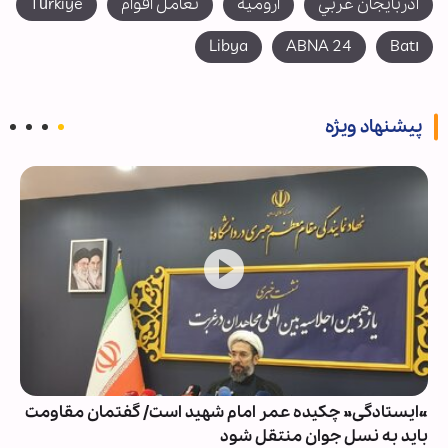
آذربايجان غربي
اروميه
تعامل اقوام
Türkiye
Libya
ABNA 24
Batı
پیشنهاد ویژه
«ایستادگی» چکیده عمر امام شهید است/ گفتمان مقاومت
باید به نسل جوان منتقل شود