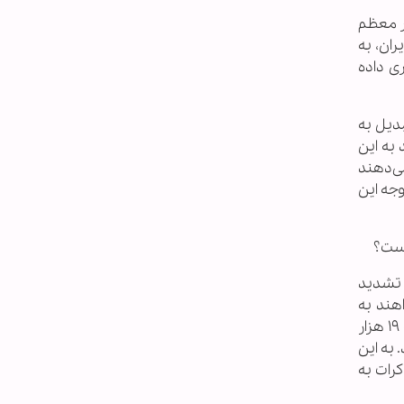
بر معظم
ان، به
ی داده
بدیل به
 به این
می‌دهند
وجه این
چیست؟
 تشدید
هند به
رقبایشان بگویند وقتی شما ایران را تهدید نظامی کردید، آن‌ها به کارشان ادامه دادند و از تعداد محدودی سانتریفیوژ، به ۱۹ هزار
 به این
رات به