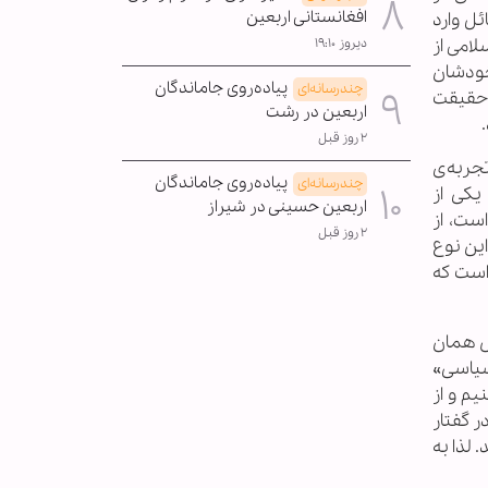
افغانستانی اربعین
ئل وارد
لامی از
دیروز ۱۹:۱۰
خودشان
پیاده‌روی جاماندگان
چندرسانه‌ای
ر حقیقت
اربعین در رشت
۲ روز قبل
تجربه‌ی
پیاده‌روی جاماندگان
چندرسانه‌ای
یکی از
اربعین حسینی در شیراز
ست، از
۲ روز قبل
این نوع
 است که
اس همان
سیاسی»
م و از
 گفتار
 لذا به