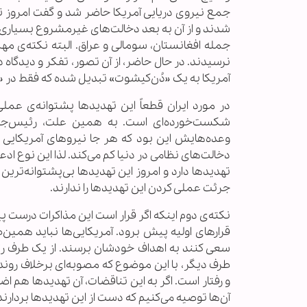
جمع نیروی دریایی آمریکا حاضر شد و گفت امروز تنه
شدند و از آن به بعد دخالت‌های غیرمشروع بسیاری، 
جمله افغانستان، سومالی و عراق. البته نکته‌ی 
نرسیدند. در حال حاضر، از آن تصور، تفکر و دیدگاه
آمریکا به یک «دُن‌کیشوت» تبدیل شده که فقط در «تو
در مورد ایران قطعاً این تهدیدها پشتوانه‌ی عملی 
شکست‌خورده‌ای است. به همین علت، رئیس‌جمهور
وعده‌هایش این بود که هر جا نیروهای آمریکایی در
دخالت‌های نظامی در دنیا کم می‌کند. لذا این نوع ادع
تهدیدها دارد و امروز این تهدیدها بی‌پشتوانه‌ترین 
جرئت عملی کردن این تهدیدها را ندارند.
نکته‌ی دوم اینکه اگر قرار است این مذاکرات درست پ
قرارهای اولیه پیش برود. آمریکایی‌ها نباید همین
سعی کنند به اهداف خودشان برسند. از یک طرف رئیس
طرف دیگر، با این موضوع که مصوبه‌‌ای برخلاف رون
و رفتار است. اگر به این تناقضات، آن تهدیدها هم ا
آن‌ها توصیه می‌کنیم که دست از این تهدیدها بردارند