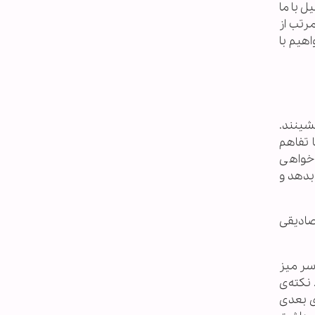
ل با ما
مرتب از
هیم با
شینند.
ا تفاهم
‌خواهی
 بدهد و
 و مصادیقی
 سر میز
نکته‌ی
ی بعدی