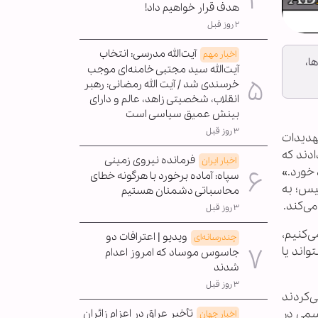
هدف قرار خواهیم داد!
۲ روز قبل
آیت‌الله مدرسی: انتخاب
اخبار مهم
ا،
آیت‌الله سید مجتبی خامنه‌ای موجب
خرسندی شد / آیت الله رمضانی: رهبر
انقلاب، شخصیتی زاهد، عالم و دارای
بینش عمیق سیاسی است
۳ روز قبل
تهدیدات
دند که
فرمانده نیروی زمینی
اخبار ایران
خورد.»
سپاه: آماده برخورد با هرگونه خطای
ئیس؛ به
محاسباتی دشمنان هستیم
ی‌کند.
۳ روز قبل
‌کنیم،
ویدیو | اعترافات دو
چندرسانه‌ای
واند یا
جاسوس موساد که امروز اعدام
شدند
۳ روز قبل
ی‌کردند
 فروپاشی شوروی. بوش پدر در سال ۱۹۹۰ یا ۱۹۹۱ در مراسمی در
تأخیر عراق در اعزام زائران
اخبار جهان