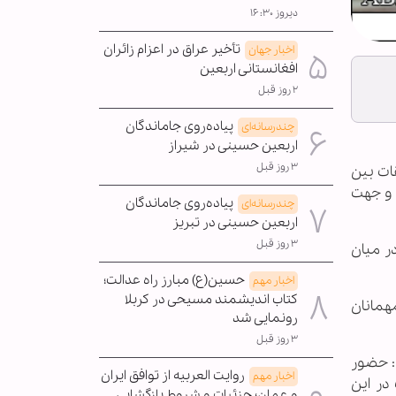
دیروز ۱۶:۳۰
تأخیر عراق در اعزام زائران
اخبار جهان
افغانستانی اربعین
۲ روز قبل
پیاده‌روی جاماندگان
چندرسانه‌ای
اربعین حسینی در شیراز
۳ روز قبل
قات بین
 و جهت
پیاده‌روی جاماندگان
چندرسانه‌ای
اربعین حسینی در تبریز
۳ روز قبل
ر میان
حسین(ع) مبارز راه عدالت؛
اخبار مهم
کتاب اندیشمند مسیحی در کربلا
مهمانان
رونمایی شد
۳ روز قبل
: حضور
روایت العربیه از توافق ایران
اخبار مهم
در این
و عمان؛ جزئیات و شروط بازگشایی