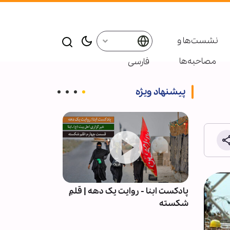
نشست‌ها و
مصاحبه‌ها
فارسی
پیشنهاد ویژه
علمی
پادکست ابنا - روایت یک دهه | قلمِ
آیا قرآن چند ه
 حرم
شکسته
دانسته است؟