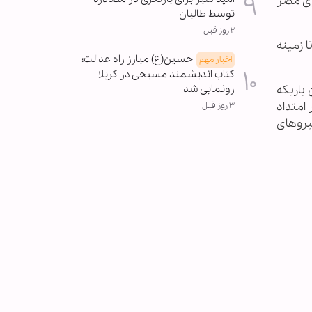
سوی مصر
توسط طالبان
۲ روز قبل
ا زمینه
حسین(ع) مبارز راه عدالت؛
اخبار مهم
کتاب اندیشمند مسیحی در کربلا
 باریکه
رونمایی شد
امتداد
۳ روز قبل
نیروهای