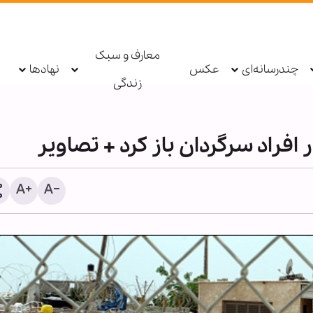
معارف و سبک
چندرسانه‌ای
عکس
نهادها
زندگی
 افراد سرگردان باز کرد + تصاویر
برگزاری «دهمین همایش 
بین‌المللی زیارت اربعین» در
امام حسین(ع)