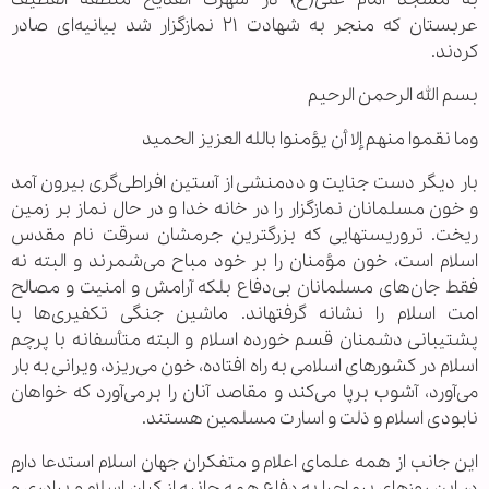
عربستان که منجر به شهادت ۲۱ نمازگزار شد بیانیه‌ای صادر
کردند.
بسم الله الرحمن الرحیم
وما نقموا منهم إلا أن یؤمنوا بالله العزیز الحمید
بار دیگر دست جنایت و ددمنشی از آستین افراطی‌گری بیرون آمد
و خون مسلمانان نمازگزار را در خانه خدا و در حال نماز بر زمین
ریخت. تروریست‎هایی که بزرگترین جرمشان سرقت نام مقدس
اسلام است، خون مؤمنان را بر خود مباح می‌شمرند و البته نه
فقط جان‌های مسلمانان بی‌دفاع بلکه آرامش و امنیت و مصالح
امت اسلام را نشانه گرفته‎اند. ماشین جنگی تکفیری‌ها با
پشتیبانی دشمنان قسم خورده اسلام و البته متأسفانه با پرچم
اسلام در کشورهای اسلامی به راه افتاده، خون می‌ریزد، ویرانی به بار
می‌آورد، آشوب برپا می‌کند و مقاصد آنان را برمی‌آورد که خواهان
نابودی اسلام و ذلت و اسارت مسلمین هستند.
این جانب از همه علمای اعلام و متفکران جهان اسلام استدعا دارم
در این روزهای پرماجرا به دفاع همه جانبه از کیان اسلام و برادری و