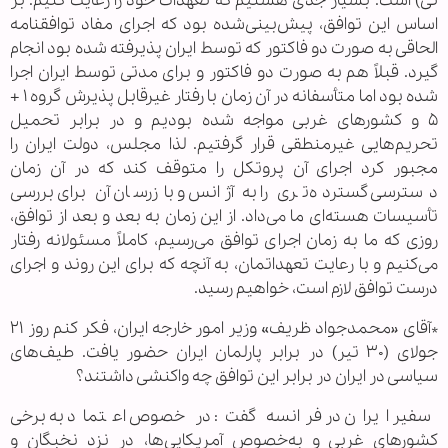
تی) است. بسیار جدی هستیم که تعهدات خود را رعایت کنیم. بر
اساس این توافق، پیش‌بینی‌شده بود که اجرای مفاد توافقنامه
الحاقی به صورت دو فاکتور که توسط ایران پذیرفته شده بود انجام
گیرد. قبلاً هم به صورت دو فاکتور و برای مدتی توسط ایران اجرا
شده بود اما متأسفانه در آن زمان با رفتار غیرقابل پذیرش گروه ۱ +
۵ و کشورهای غربی مواجه شده بودیم و در برابر تحمیل
تحریم‌هایی غیرمنطقی قرار گرفتیم. لذا مجلس، دولت ایران را
مجبور کرد اجرای آن پروتکل را متوقف کند که در آن زمان
دسترسی گسترده‌تری را به آژانس و بازرسان آن برای بررسی
تأسیسات هسته‌ای ما می‌داد. از این زمان به بعد و بعد از توافق،
روزی که ما به زمان اجرای توافق می‌رسیم، کاملاً مسئولانه رفتار
می‌کنیم و با رعایت تعهداتمان، به آنچه که برای این روند و اجرای
درست توافق لازم است، خواهیم رسید.
*آقای «محمدجواد ظریف» وزیر امور خارجه ایران، فکر کنم روز ۲۱
جولای (۳۰ تیر) در برابر پارلمان ایران حضور یافت. طیف‌های
سیاسی در ایران در برابر این توافق چه واکنشی داشتند؟
سفیر ایران در فرانسه گفت: در خصوص اعتماد به برخی
کشورهای غربی و به‌خصوص آمریکایی‌ها، در نزد نخبگان و