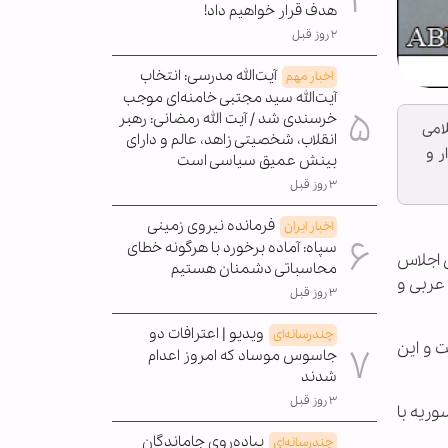
هدف قرار خواهیم داد!
۲ روز قبل
آیت‌الله مدرسی: انتخاب
اخبار مهم
آیت‌الله سید مجتبی خامنه‌ای موجب
خرسندی شد / آیت الله رمضانی: رهبر
امی
انقلاب، شخصیتی زاهد، عالم و دارای
ار و
بینش عمیق سیاسی است
۳ روز قبل
فرمانده نیروی زمینی
اخبار ایران
سپاه: آماده برخورد با هرگونه خطای
ن اجلاس
محاسباتی دشمنان هستیم
ان» معاون عربی و
۳ روز قبل
ویدیو | اعترافات دو
چندرسانه‌ای
ت و این
جاسوس موساد که امروز اعدام
شدند
۳ روز قبل
وریه با
پیاده‌روی جاماندگان
چندرسانه‌ای