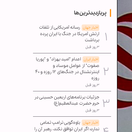
پربازدیدترین‌ها
رسانه آمریکایی از تلفات
اخبار جهان
ارتش آمریکا در جنگ با ایران پرده
برداشت
۳ روز قبل
اعدام "امید بهزاد" و "پوریا
اخبار ایران
صفوت" از عوامل موساد و
اینترنشنال در جنگ‌های ۱۲ روزه و ۴۰
روزه
۳ روز قبل
جزئیات برنامه‌های اربعین حسینی در
حرم حضرت عبدالعظیم(ع)
۳ روز قبل
یاوه‌گویی ترامپ تمامی
اخبار جهان
ندارد؛ اگر ایران توافق نکند، رهبر آن را