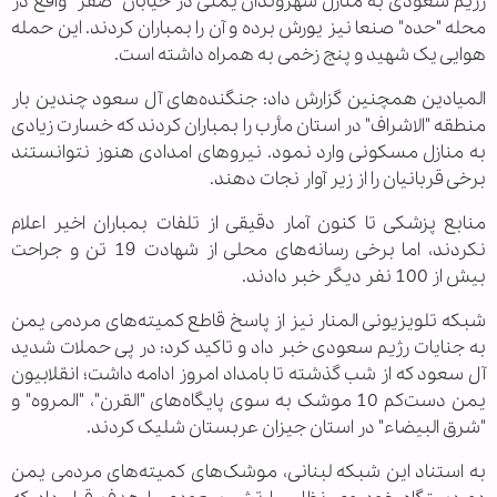
رژیم سعودی به منازل شهروندان یمنی در خیابان "صفر" واقع در
محله "حده" صنعا نیز یورش برده و آن را بمباران کردند. این حمله
هوایی یک شهید و پنج زخمی به همراه داشته است.
المیادین همچنین گزارش داد: جنگنده‌های آل سعود چندین بار
منطقه "الاشراف" در استان مأرب را بمباران کردند که خسارت زیادی
به منازل مسکونی وارد نمود. نیروهای امدادی هنوز نتوانستند
برخی قربانیان را از زیر آوار نجات دهند.
منابع پزشکی تا کنون آمار دقیقی از تلفات بمباران اخیر اعلام
نکردند، اما برخی رسانه‌های محلی از شهادت 19 تن و جراحت
بیش از 100 نفر دیگر خبر دادند.
شبکه تلویزیونی المنار نیز از پاسخ قاطع کمیته‌های مردمی یمن
به جنایات رژیم سعودی خبر داد و تاکید کرد: در پی حملات شدید
آل سعود که از شب گذشته تا بامداد امروز ادامه داشت؛ انقلابیون
یمن دست‌کم 10 موشک به سوی پایگاه‌های "القرن"، "المروه" و
"شرق البیضاء" در استان جیزان عربستان شلیک کردند.
به استناد این شبکه لبنانی، موشک‌های کمیته‌های مردمی یمن