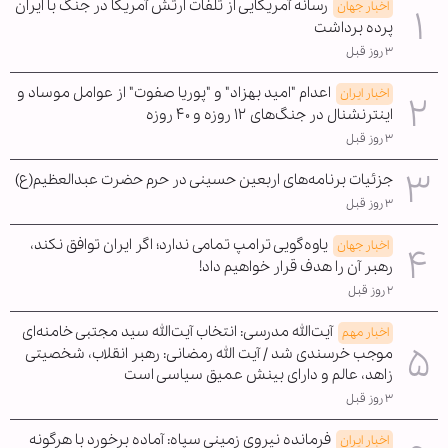
رسانه آمریکایی از تلفات ارتش آمریکا در جنگ با ایران
اخبار جهان
پرده برداشت
۳ روز قبل
اعدام "امید بهزاد" و "پوریا صفوت" از عوامل موساد و
اخبار ایران
اینترنشنال در جنگ‌های ۱۲ روزه و ۴۰ روزه
۳ روز قبل
جزئیات برنامه‌های اربعین حسینی در حرم حضرت عبدالعظیم(ع)
۳ روز قبل
یاوه‌گویی ترامپ تمامی ندارد؛ اگر ایران توافق نکند،
اخبار جهان
رهبر آن را هدف قرار خواهیم داد!
۲ روز قبل
آیت‌الله مدرسی: انتخاب آیت‌الله سید مجتبی خامنه‌ای
اخبار مهم
موجب خرسندی شد / آیت الله رمضانی: رهبر انقلاب، شخصیتی
زاهد، عالم و دارای بینش عمیق سیاسی است
۳ روز قبل
فرمانده نیروی زمینی سپاه: آماده برخورد با هرگونه
اخبار ایران