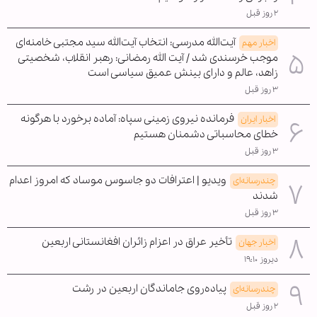
۲ روز قبل
آیت‌الله مدرسی: انتخاب آیت‌الله سید مجتبی خامنه‌ای
اخبار مهم
موجب خرسندی شد / آیت الله رمضانی: رهبر انقلاب، شخصیتی
زاهد، عالم و دارای بینش عمیق سیاسی است
۳ روز قبل
فرمانده نیروی زمینی سپاه: آماده برخورد با هرگونه
اخبار ایران
خطای محاسباتی دشمنان هستیم
۳ روز قبل
ویدیو | اعترافات دو جاسوس موساد که امروز اعدام
چندرسانه‌ای
شدند
۳ روز قبل
تأخیر عراق در اعزام زائران افغانستانی اربعین
اخبار جهان
دیروز ۱۹:۱۰
پیاده‌روی جاماندگان اربعین در رشت
چندرسانه‌ای
۲ روز قبل