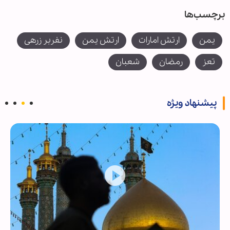
برچسب‌ها
یمن
ارتش امارات
ارتش یمن
نفربر زرهی
تعز
رمضان
شعبان
پیشنهاد ویژه