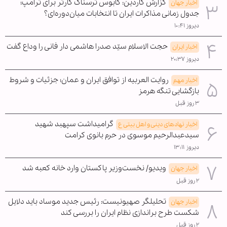
گزارش گاردین: کابوس ترسناک کارتر برای ترامپ؛
اخبار جهان
جدول زمانی مذاکرات ایران تا انتخابات میان‌دوره‌ای؟
دیروز ۱۰:۴۱
حجت الاسلام سیّد صدرا هاشمی دار فانی را وداع گفت
اخبار ایران
دیروز ۲۰:۳۷
روایت العربیه از توافق ایران و عمان؛ جزئیات و شروط
اخبار مهم
بازگشایی تنگه هرمز
۳ روز قبل
گرامیداشت سپهبد شهید
اخبار نهادهای دینی و اهل بیتی ع
سیدعبدالرحیم موسوی در حرم بانوی کرامت
دیروز ۱۳:۱۱
ویدیو/ نخست‌وزیر پاکستان وارد خانه کعبه شد
اخبار جهان
۲ روز قبل
تحلیلگر صهیونیست: رئیس جدید موساد باید دلایل
اخبار جهان
شکست طرح براندازی نظام ایران را بررسی کند
۲ روز قبل