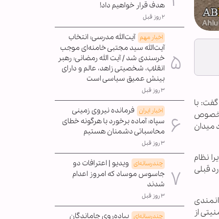
هدف قرار خواهیم داد!
۲ روز قبل
آیت‌الله مدرسی: انتخاب
اخبار مهم
آیت‌الله سید مجتبی خامنه‌ای موجب
خرسندی شد / آیت الله رمضانی: رهبر
انقلاب، شخصیتی زاهد، عالم و دارای
بینش عمیق سیاسی است
۳ روز قبل
گفت: با
فرمانده نیروی زمینی
اخبار ایران
ای مخصوص
سپاه: آماده برخورد با هرگونه خطای
د میدان
محاسباتی دشمنان هستیم
۳ روز قبل
را نظام
ویدیو | اعترافات دو
چندرسانه‌ای
د قبلی
جاسوس موساد که امروز اعدام
شدند
۳ روز قبل
انمندی
نیتی از
پیاده‌روی جاماندگان
چندرسانه‌ای