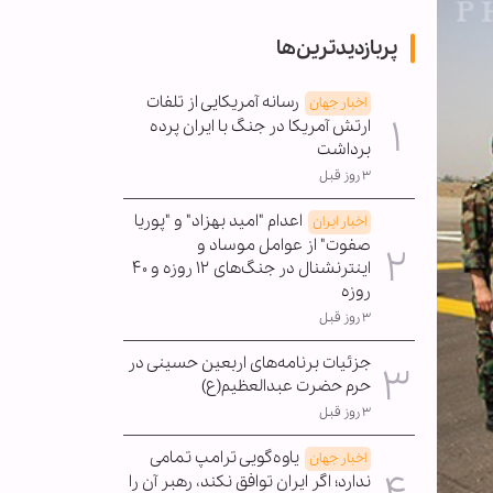
پربازدیدترین‌ها
رسانه آمریکایی از تلفات
اخبار جهان
ارتش آمریکا در جنگ با ایران پرده
برداشت
۳ روز قبل
اعدام "امید بهزاد" و "پوریا
اخبار ایران
صفوت" از عوامل موساد و
اینترنشنال در جنگ‌های ۱۲ روزه و ۴۰
روزه
۳ روز قبل
جزئیات برنامه‌های اربعین حسینی در
حرم حضرت عبدالعظیم(ع)
۳ روز قبل
یاوه‌گویی ترامپ تمامی
اخبار جهان
ندارد؛ اگر ایران توافق نکند، رهبر آن را