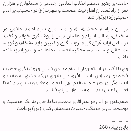
خامنه‌ای رهبر معظم انقلاب اسلامی، جمعی از مسئولان و هزاران
نفر از ارادتمندان اهل بیت عصمت و طهارت(ع) در حسینیه‌ی امام
خمینی(ره) برگزار شد.
در این مراسم حجت‌الاسلام والمسلمین سید احمد خاتمی در
سخنانی، رسالت انبیاء و عالمان دینی را روشنگری خواند و گفت:
براساس آیات قرآن کریم، روشنگری و تبیین باید «شفاف و گویا»،
«منطقی و مستند»، «حکیمانه»، «شجاعانه» و «دوراندیشانه»
باشد.
وی با تأکید بر اینکه جهان اسلام مدیون تبیین و روشنگری حضرت
فاطمه‌ی زهرا(س) است، افزود: آن بانوی بزرگ، عشق به ولایت و
ایستادگی در صراط مستقیم الهی را به ما آموخت و نشان داد که تا
آخرین نفس باید بر مسیر ولایت پای فشرد.
همچنین در این مراسم آقای محمدرضا طاهری به ذکر مصیبت و
نوحه‌خوانی بر مصائب حضرت صدیقه‌ی کبری(س) پرداخت.
...............
پایان پیام/ 268