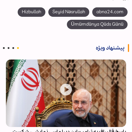
Hizbullah
Seyid Nəsrullah
abna24.com
Ümümdünya Qüds Günü
پیشنهاد ویژه
پاسخ قالیباف به ترامپ: این دیپلماسی نمایشی، شکست