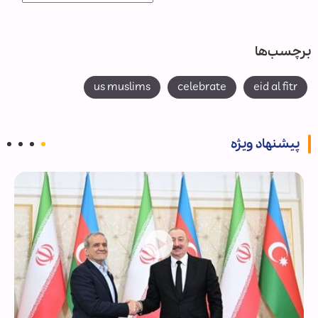
برچسب‌ها
us muslims
celebrate
eid al fitr
پیشنهاد ویژه