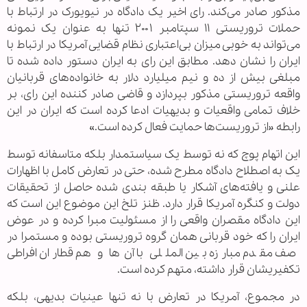
مذکور صادر می‌کند. رای اخیر یک دادگاه در نیویورک در ارتباط با
حملات تروریستی ۱۱ سپتامبر ۲۰۰۱ تنها به عنوان یک نمونه
می‌تواند به خوبی میزان بی‌اعتباری نظام قضایی آمریکا در ارتباط با
ایران را نشان دهد. مطابق این رای به ایران دستور داده شده تا
مبلغی بیش از ده و نیم میلیارد دلار به خانواده‌های قربانیان
واقعه تروریستی مذکور بپردازد و قاضی صادر کننده این رای، بر
خلاف تمامی واقعیات و بدیهیات ادعا کرده است که ایران در این
رابطه «از تروریست‌ها حمایت فعال کرده است.»
این اتهام پوچ که نه توسط یک سیاستمدار بلکه متاسفانه توسط
یک به اصطلاح دادگاه مطرح شده، حتی در تعارض کامل با اظهارات
علنی و یافته‌های آشکار یا طبقه بندی شده حاصل از تحقیقات
دولت و کنگره آمریکا قرار دارد. ظنز تلخ این موضوع این است که
این دادگاه مقصران واقعی را از مسئولیت مبرا کرده و در عوض
ایران را که خود قربانی‌‌ همان گروه تروریستی بوده و مستمرا در
صف مقدم مبارزه بین المللی با آن‌ها و هم قطاران افراطی
تکفیریشان قرار داشته، متهم کرده است.
در مجموع، آمریکا در تعارض با نه تنها عینیات بدیهی، بلکه