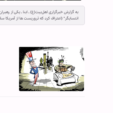
به گزارش خبرگزاری اهل‌بیت(ع) ـ ابنا ـ یکی از رهبر
انتسایگر" (اعتراف کرد که تروریست ها از آمریکا سل