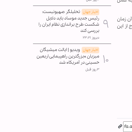
عت به عمل
تحلیلگر صهیونیست:
اخبار جهان
رئیس جدید موساد باید دلایل
ن زمان
شکست طرح براندازی نظام ایران را
از این
بررسی کند
دیروز ۲۳:۲۱
ویدیو | ایالت میشیگان
اخبار جهان
میزبان »بزرگترین راهپیمایی اربعین
حسینی در آمریکا« شد
۳ روز قبل