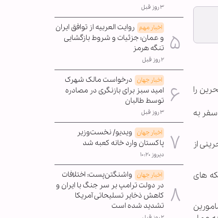
۳ روز قبل
روایت العربیه از توافق ایران
اخبار مهم
و عمان؛ جزئیات و شروط بازگشایی
تنگه هرمز
۲ روز قبل
درخواست مالک شهرک
اخبار جهان
رین را
امید سبز برای بازنگری در مصادره
توسط طالبان
سفر به
۳ روز قبل
ویدیو/ نخست‌وزیر
اخبار جهان
پاکستان وارد خانه کعبه شد
رینی از
دیروز ۱۰:۲۰
بکه های
واشنگتن‌پست: اختلافات
اخبار جهان
در دولت ترامپ بر سر جنگ با ایران و
کاهش ذخایر تسلیحاتی آمریکا
امورین
تشدید شده است
۲ روز قبل