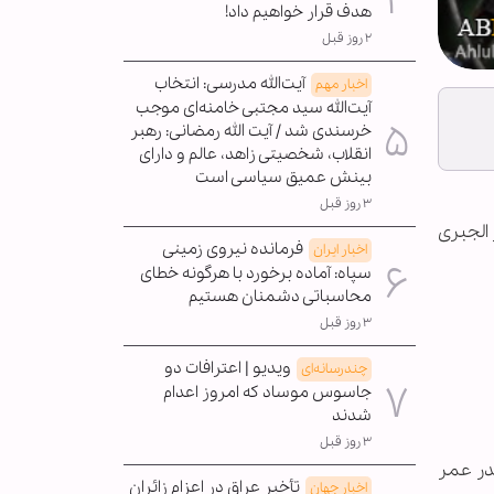
هدف قرار خواهیم داد!
۲ روز قبل
آیت‌الله مدرسی: انتخاب
اخبار مهم
آیت‌الله سید مجتبی خامنه‌ای موجب
خرسندی شد / آیت الله رمضانی: رهبر
انقلاب، شخصیتی زاهد، عالم و دارای
بینش عمیق سیاسی است
۳ روز قبل
 الجبری
فرمانده نیروی زمینی
اخبار ایران
سپاه: آماده برخورد با هرگونه خطای
محاسباتی دشمنان هستیم
۳ روز قبل
ویدیو | اعترافات دو
چندرسانه‌ای
جاسوس موساد که امروز اعدام
شدند
۳ روز قبل
در عمر
تأخیر عراق در اعزام زائران
اخبار جهان