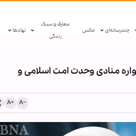
معارف و سبک
چندرسانه‌ای
عکس
نهادها
زندگی
اره منادی وحدت امت اسلامی و
اطعام روزانه ۱۰ هزار زائر در موکب
کرامت انسانی؛ حلقه مفقو
رم بانوی کرامت در ایام اربعین
حقوق بشر معاصر
سینی