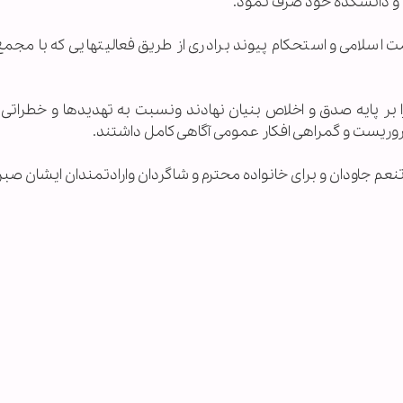
 و دانشكده خود صرف نمود.
سلامی و استحكام پیوند برادری از طریق فعالیتهایی كه با مجمع
 پایه صدق و اخلاص بنیان نهادند ونسبت به تهدیدها و خطراتی 
 تروریست و گمراهی افكار عمومی آگاهی كامل داشتند.
تنعم جاودان و برای خانواده محترم و شاگردان وارادتمندان ایشان ص