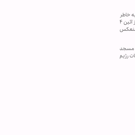
ه خاطر
انتخاب اولین موشک بالستیک به نام دزفول از صدا وسمای جمهوری اسلامی ایران به خاطر عدم پوشش خبری این رسانه از آئین ۴
ا منعکس
تا مسجد
ت رژیم