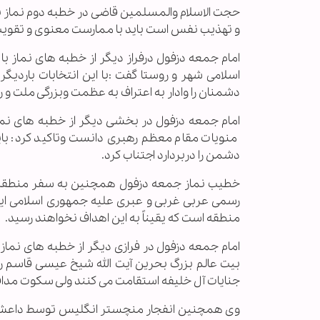
حجت الاسلام والمسلمین قاضی در خطبه دوم نماز با 
و تهذیب نفس است باید با ممارست معنوی و تقوی
امام جمعه دزفول درفراز دیگر از خطبه های نماز ب
اسلامی شهر و روستا گفت :با این انتخابات باردیگ
دشمنان را وادار به اعتراف به عظمت وبزرگی ملت و 
امام جمعه دزفول در بخشی دیگر از خطبه های نماز 
منویات مقام معظم رهبری دانست وتاکید کرد: باید
دشمن را دربردارد اجتناب کرد.
خطیب نماز جمعه دزفول همچنین به سفر منطقه ای 
رسمی عربی غربی و عبری علیه جمهوری اسلامی ایران
منطقه است که یقیناً به این اهداف نخواهند رسید.
امام جمعه دزفول در فرازی دیگر از خطبه های نماز
بیت عالم بزرگ بحرین آیت الله شیخ عیسی قاسم را
جنایات آل خلیفه استقامت می کنند ولی سکوت مد
وی همچنین انفجار منچستر انگلیس توسط داعش را