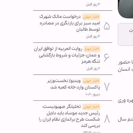
۳ روز قبل
درخواست مالک شهرک
اخبار جهان
امید سبز برای بازنگری در مصادره
توسط طالبان
ت
۳ روز قبل
روایت العربیه از توافق ایران
اخبار مهم
و عمان؛ جزئیات و شروط بازگشایی
تنگه هرمز
ا حضور
 انسان
۲ روز قبل
ویدیو/ نخست‌وزیر
اخبار جهان
پاکستان وارد خانه کعبه شد
دیروز ۱۰:۲۰
ره وری
تحلیلگر صهیونیست:
اخبار جهان
رئیس جدید موساد باید دلایل
نم سال
شکست طرح براندازی نظام ایران را
بررسی کند
دیروز ۲۳:۲۱