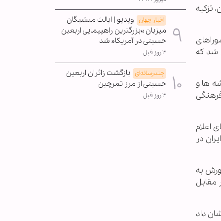
، تزکیه
ویدیو | ایالت میشیگان
اخبار جهان
میزبان »بزرگترین راهپیمایی اربعین
وراهای
حسینی در آمریکا« شد
 شد که
۳ روز قبل
بازگشت زائران اربعین
چندرسانه‌ای
ه ها و
حسینی از مرز تمرچین
فرهنگی
۳ روز قبل
 اعلام
ران در
ورش به
 مقابل
ان داد