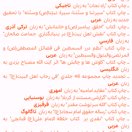
ــ چاپ کتاب "راه نجات" به زبان
تاجيکی
ــ چاپ کتاب "سیرتنا و سنّتنا؛ سیرة نبیّنا(ص) وسنّته" با تحقیق
جدید به زبان
عربی
ــ چاپ کتاب "اخلاق پیامبر(ص) و خاندانش" به زبان
ترکی
آذری
ــ چاپ كتاب "نقش اهل بیت(ع) در بنيانگذاري جماعت صالحان"
به زبان
فارسي
ــ چاپ کتاب "نظم درر السمطين فی فضائل المصطفی(ص) و
المرتضی والبتول والسبطين" به زبان
عربی
ــ چاپ کتاب "کاوش ها و چالش ها" اثر آیت الله مصباح یزدی به
زبان
انگلیسی
ــ تجدید چاپ مجموعه 46 جلدي "في رحاب اهل ‌البيت(ع)" به
زبان
عربی
ــ چاپ کتاب "عقاید امامیه" به زبان
امهری
ــ چاپ کتاب "گزارشی مستند از کربلا" به زبان
بوسنیایی
ــ چاپ کتاب "الله سرنوشت مقدر" به زبان
قرقیزی
ــ چاپ کتاب "رساله حقوق امام سجاد(ع)" به زبان
تاگالوگ
ــ چاپ کتاب "نقدی بر کتاب خلافة الامام علی(ع) قبانچی" به
زبان
عربی