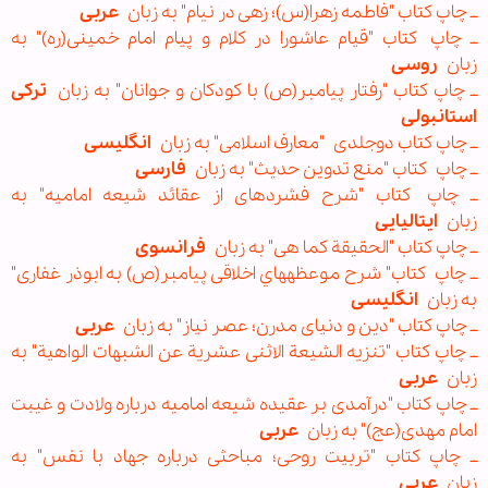
ــ چاپ کتاب "فاطمه زهرا(س)؛ زهی در نیام" به زبان
عربی
ــ چاپ کتاب "قيام عاشورا در کلام و پيام امام خمينی(ره)" به
زبان
روسی
ــ چاپ کتاب "رفتار پیامبر(ص) با کودکان و جوانان" به زبان
ترکی
استانبولی
ــ چاپ کتاب دوجلدی "معارف اسلامی" به زبان
انگليسی
ــ چاپ کتاب "منع تدوین حدیث" به زبان
فارسی
ــ چاپ کتاب "شرح فشرده‎ای از عقائد شيعه اماميه" به
زبان
ايتاليایی
ــ چاپ کتاب "الحقیقة کما هی" به زبان
فرانسوی
ــ چاپ کتاب" شرح موعظه‎هاي اخلاقی پیامبر(ص) به ابوذر غفاری"
به زبان
انگلیسی
ــ چاپ کتاب "دين و دنيای مدرن؛ عصر نياز" به زبان
عربی
ــ چاپ کتاب "تنزیه الشيعة الاثنی عشرية عن الشبهات الواهية" به
زبان
عربی
ــ چاپ کتاب "درآمدی بر عقیده شیعه امامیه درباره ولادت و غیبت
امام مهدی(عج)" به زبان
عربی
ــ چاپ کتاب "تربيت روحی؛ مباحثی درباره جهاد با نفس" به
زبان
عربی