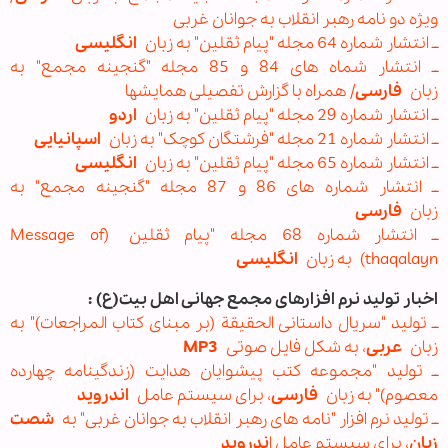
ویژه دو نامه رهبر انقلاب به جوانان غربی
ــ انتشار شماره 64 مجله‌ "پیام ثقلین" به زبان
انگلیسی
ــ انتشار شماه های 84 و 85 مجله "گنجینه مجمع" به
زبان
فارسی
/ همراه با گزارش تفصیلی همایشها
ــ انتشار شماره 29 مجله‌ "پیام ثقلین" به زبان
اردو
ــ انتشار شماره 21 مجله‌ "فرشتگان کوچک" به زبان
اسپانیایی
ــ انتشار شماره 65 مجله‌ "پیام ثقلین" به زبان
انگلیسی
ــ انتشار شماره های 86 و 87 مجله "گنجینه مجمع" به
زبان
فارسی
ــ انتشار شماره 68 مجله‌ "پیام ثقلین (Message of
thaqalayn) به زبان
انگلیسی
اخبار تولید نرم افزارهای مجمع جهانی اهل بیت(ع) :
ــ تولید "سریال داستانی الحقیقة (بر مبنای کتاب المراجعات)" به
زبان
عربی
، به شکل فایل صوتی
MP3
ــ تولید "مجموعه کتب پیشوایان هدایت (زندگینامه چهارده
معصوم)" به زبان
فارسی
، برای سیستم عامل
اندروید
ــ تولید نرم افزار "نامه های رهبر انقلاب به جوانان غربی" به
شصت
زبان
، برای سیستم عامل ا
ندروید