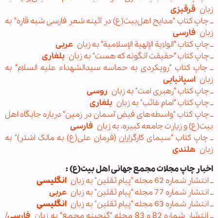
زبان
قرقیزی
ــ چاپ کتاب "مدایح اهل‌بیت(ع) در آئینه شعر فارسی شبه قاره" به
زبان
فارسی
ــ چاپ کتاب "الولایة الإلهیة الإسلامیة" به زبان
عربی
ــ چاپ کتاب "حقیقت آنگونه که هست" به زبان
بلغاری
ــ چاپ کتاب "رویکردی به حماسه سیدالشهداء علیه السلام" به
زبان
اسپانیایی
ــ چاپ کتاب "رهبری امت" به زبان
روسی
ــ چاپ کتاب "امام غائب" به زبان
بلغاری
ــ چاپ کتاب "واسطه‌های فیض آسمان در زمین" درباره جایگاه اهل
بیت(ع) و زیارت جامعه کبیره، به زبان
فارسی
ــ چاپ کتاب "سیمای کارگزاران (فرمان علی(ع) به مالک اشتر)" به
زبان
هلندی
اخبار چاپ مجلات مجمع جهانی اهل بیت(ع) :
ــ انتشار شماره 62 مجله "پیام ثقلین" به زبان
انگلیسی
ــ انتشار شماره 77 مجله‌ "پیام ثقلین" به زبان
عربی
ــ انتشار شماره 63 مجله‌ "پیام ثقلین" به زبان
انگلیسی
ــ انتشار شماره 82 و 83 مجله "گنجینه مجمع" به زبان
فارسی
/