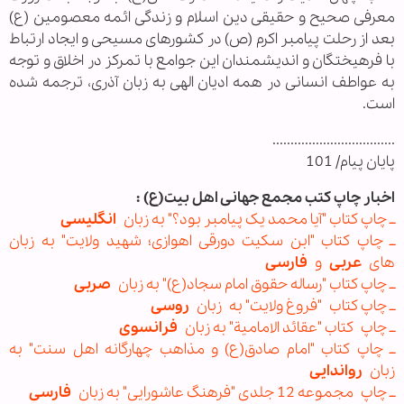
معرفی صحیح و حقیقی دین اسلام و زندگی ائمه معصومین (ع)
بعد از رحلت پیامبر اکرم (ص) در کشورهای مسیحی و ایجاد ارتباط
با فرهیختگان و اندیشمندان این جوامع با تمرکز در اخلاق و توجه
به عواطف انسانی در همه ادیان الهی به زبان آذری، ترجمه شده
است.
..................................
پایان پیام/ 101
اخبار چاپ کتب مجمع جهانی اهل بیت(ع) :
ــ چاپ کتاب "آیا محمد یک پیامبر بود؟" به زبان
انگلیسی
ــ چاپ کتاب "ابن سکیت دورقی اهوازی؛ شهید ولایت" به زبان
های
عربی
و
فارسی
ــ چاپ کتاب "رساله حقوق امام سجاد(ع)" به زبان
صربی
ــ چاپ کتاب "فروغ ولايت" به زبان
روسی
ــ چاپ کتاب "عقائد الامامیة" به زبان
فرانسوی
ــ چاپ کتاب "امام صادق(ع) و مذاهب چهارگانه اهل سنت" به
زبان
رواندایی
ــ چاپ مجموعه 12 جلدی "فرهنگ عاشورايی" به زبان
فارسی