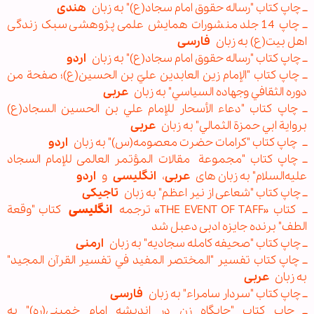
ــ چاپ کتاب "رساله حقوق امام سجاد(ع)" به زبان
هندی
ــ چاپ 14 جلد منشورات همایش علمی پژوهشی سبک زندگی
اهل بیت(ع) به زبان
فارسی
ــ چاپ کتاب "رساله حقوق امام سجاد(ع)" به زبان
اردو
ــ چاپ کتاب "الإمام زين العابدين عليّ بن الحسين(ع)؛ صفحة من
دوره الثقافي وجهاده السياسي" به زبان
عربی
ــ چاپ کتاب "دعاء الأسحار للإمام علي بن الحسين السجاد(ع)
بروایة ابي حمزة الثمالي" به زبان
عربی
ــ
چاپ کتاب "کرامات حضرت معصومه(س)" به زبان
اردو
ــ چاپ کتاب "مجموعة مقالات المؤتمر العالمی للإمام السجاد
علیه‌السلام" به زبان های
عربی
،
انگلیسی
و
اردو
ــ چاپ کتاب "شعاعی از نیر اعظم" به زبان
تاجیکی
ــ كتاب «THE EVENT OF TAFF» ترجمه
انگلیسی
کتاب "وقعة
الطف" برنده جایزه ادبی دعبل شد
ــ چاپ کتاب "صحیفه کامله سجادیه" به زبان
ارمنی
ــ چاپ کتاب تفسیر "المختصر المفيد في تفسير القرآن المجيد"
به زبان
عربی
ــ چاپ کتاب "سردار سامراء" به زبان
فارسی
ــ چاپ کتاب "جایگاه زن در اندیشه امام خمینی(ره)" به