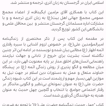
اسلامی ایران در گرجستان به زبان آذری، ترجمه و منتشر شد.
این کتاب با همکاری آقای «رامین ایگیداف» از اعضاء مجمع
عمومی مجمع جهانی اهل بیت(ع) به زبان آذری ترجمه و
و با
مشارکت اداره مسلمانان گرجستان منتشر و
بین محافل علمی و
دانشگاهی این کشور توزیع گردید.
در مقدمه این کتاب پس از ذکر مختصری از زندگینامه
امیرالمؤمنین علی(ع)، در خصوص لزوم آشنایی با سیره رفتاری
ائمه اطهار (ع) مطالبی بیان شده و نویسنده در ادامه این اثر چنین
نگاشته است: بشریت برای خروج از نادانی و جهالت نیازمند
راهنمایی انسان‌های اخلاق مدار بر پایه معنویت الهی دارد، در این
میان مطالعه و الگو پذیری از روش زندگی ائمه (ع) در پیشگاه
خداوند متعال و عمل به دستورات دین اسلام در جهت نیل به
موازین الهی بسیار مهم و ارزشمند است.در این کتاب، شیوه زندگی
حضرت علی (ع) به عنوان نمونه‌ای بی‌نظیر و الگویی ماندگار در
رفتار اجتماعی جوامع، با انتخاب و گلچین چهل حدیث به عنوان
هدیه به خوانندگان گردآوری شده است.
کتاب "چهل حدیث زندگینامه حضرت علی(ع)" با توجه به ضرورت