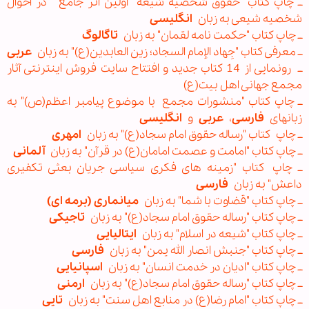
ــ چاپ کتاب "حقوق شخصیه شیعه" اولین اثر جامع در احوال
شخصیه شیعی به زبان
انگلیسی
ــ چاپ کتاب "حکمت نامه لقمان" به زبان
تاگالوگ
ــ معرفی کتاب "جِهاد الإمام السجاد؛ زین العابدین(ع)" به زبان
عربی
ــ رونمایی از 14 کتاب جدید و افتتاح سایت فروش اینترنتی آثار
مجمع جهانی اهل بیت(ع)
ــ چاپ کتاب "منشورات مجمع با موضوع پيامبر اعظم(ص)" به
زبانهای
فارسی
،
عربی
و
انگلیسی
ــ چاپ کتاب "رساله حقوق امام سجاد(ع)" به زبان
امهری
ــ چاپ کتاب "امامت و عصمت امامان(ع) در قرآن" به زبان
آلمانی
ــ چاپ کتاب "زمینه های فکری سیاسی جریان بعثی تکفیری
داعش" به زبان
فارسی
ــ چاپ کتاب "قضاوت با شما" به زبان
میانماری (برمه ای)
ــ چاپ کتاب "رساله حقوق امام سجاد(ع)" به زبان
تاجیکی
ــ چاپ کتاب "شيعه در اسلام" به زبان
ايتاليایی
ــ چاپ کتاب "جنبش انصار الله یمن" به زبان
فارسی
ــ چاپ کتاب "ادیان در خدمت انسان" به زبان
اسپانیایی
ــ چاپ کتاب "رساله حقوق امام سجاد(ع)" به زبان
ارمنی
ــ چاپ کتاب "امام رضا(ع) در منابع اهل سنت" به زبان
تایی