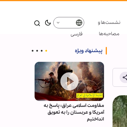
نشست‌ها و
مصاحبه‌ها
فارسی
پیشنهاد ویژه
طئه‌های
مقاومت اسلامی عراق: پاسخ به
اینفوگرافی | اعل
است
آمریکا و عربستان را به تعویق
حامیان عاشورا - 
انداختیم