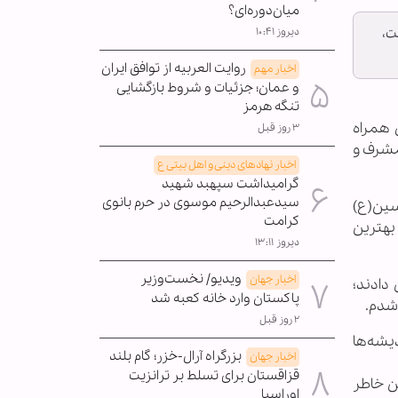
میان‌دوره‌ای؟
ت،
دیروز ۱۰:۴۱
روایت العربیه از توافق ایران
اخبار مهم
و عمان؛ جزئیات و شروط بازگشایی
تنگه هرمز
 همراه
۳ روز قبل
مشرف و
اخبار نهادهای دینی و اهل بیتی ع
گرامیداشت سپهبد شهید
سیدعبدالرحیم موسوی در حرم بانوی
ین‌(ع)
کرامت
بهترین
دیروز ۱۳:۱۱
ویدیو/ نخست‌وزیر
اخبار جهان
دادند؛
پاکستان وارد خانه کعبه شد
 شدم.
۲ روز قبل
ديشه‌ها
بزرگراه آرال-خزر؛ گام بلند
اخبار جهان
قزاقستان برای تسلط بر ترانزیت
ن خاطر
اوراسیا