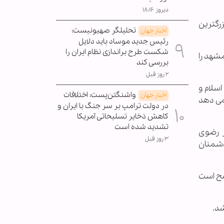
دیروز ۱۸:۱۶
رگترین
تحلیلگر صهیونیست:
اخبار جهان
رئیس جدید موساد باید دلایل
شکست طرح براندازی نظام ایران را
مشهد را
بررسی کند
۲ روز قبل
اسلام و
واشنگتن‌پست: اختلافات
اخبار جهان
 می دهد
در دولت ترامپ بر سر جنگ با ایران و
کاهش ذخایر تسلیحاتی آمریکا
تشدید شده است
 در حرم مطهر رضوی
۳ روز قبل
‌های دشمنان
اضح است
شد.