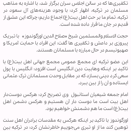
تکفیری‌ها که در سالن اجلاس سران برگزار شد، با اشاره به مذاهب
مسلمان در ترکیه، اظهار کرد: با وجود هزینه‌های آل سعود در
ترکیه، تمام ما بر حبّ اهل بیت(ع) اجماع داریم؛ چراکه این عشق از
قدیم در جان ما قرار داده شده است.
حجت الاسلام والمسلمین شیخ «صلاح الدین اوزگوندوز»
با تبریک
پیروزی بر داعش و تکفیری ها گفت: این افراد با حمایت آمریکا و
صهیونیسم در حال مبارزه با مسلمانان هستند.
این عضو ترکیه ای مجمع عمومی مجمع جهانی اهل بیت(ع) با
تاکید بر اینکه وهابیت دین انگلیس است افزود: انگلیس با پول
سعی کرد دینی بسازد که در مقابل وحدت مسلمانان ترک عثمانی
ایستاده و آن را از بین ببرد.
امام جمعه شیعیان استانبول
وی تصریح کرد: هرکس دوست‌دار
اهل بیت است ما دوست دار آن هستیم و هرکس دشمن اهل
بیت(ع) است ما هم دشمنش خواهیم بود.
اوزگوندوز با تاکید بر اینکه هرکس به مقدسات برادران اهل سنت
توهین کند ما از او تبری می‌جوییم خاطرنشان کرد: در ترکیه بین