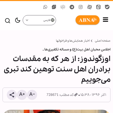
فارسی
صفحه اصلی
اخبار همايش‌ها و فراخوان‏ها
اجلاس محبان اهل بیت(ع) و مساله تکفیری‌ها ـ
اوزگوندوز: از هر که به مقدسات
برادران اهل سنت توهین کند تبری
می‌جوییم
۱ آذر ۱۳۹۶ - ۱۵:۳۸
کد مطلب: 728671