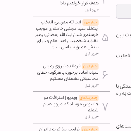
هدف قرار خواهیم داد!
۲ روز قبل
آیت‌الله مدرسی: انتخاب
اخبار مهم
آیت‌الله سید مجتبی خامنه‌ای موجب
لیت بین
خرسندی شد / آیت الله رمضانی: رهبر
انقلاب، شخصیتی زاهد، عالم و دارای
بینش عمیق سیاسی است
۳ روز قبل
فعالیت
فرمانده نیروی زمینی
اخبار ایران
سپاه: آماده برخورد با هرگونه خطای
محاسباتی دشمنان هستیم
تگی با
۳ روز قبل
به راه
ویدیو | اعترافات دو
چندرسانه‌ای
جاسوس موساد که امروز اعدام
شدند
۳ روز قبل
اهالی القطیف را به همراه ۴۷ تن از تروریست‌های
ترامپ: مذاکرات با ایران
اخبار جهان