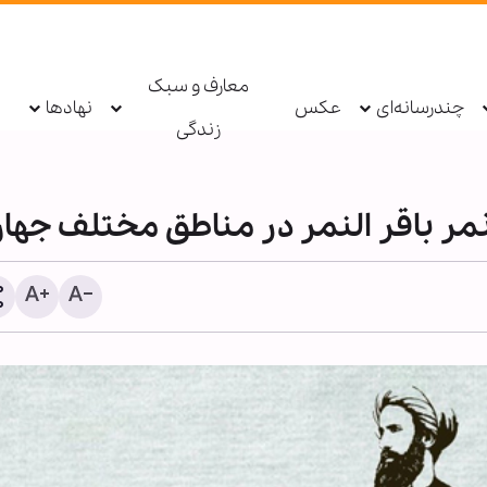
معارف و سبک
چندرسانه‌ای
عکس
نهادها
زندگی
مر باقر النمر در مناطق مختلف جها
حزب‌الله: دولت لبنان مذاکرا
امتیازدهی به تل‌آویو را مت