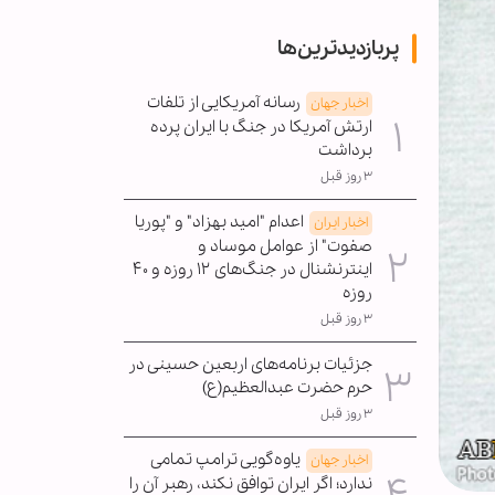
پربازدیدترین‌ها
رسانه آمریکایی از تلفات
اخبار جهان
ارتش آمریکا در جنگ با ایران پرده
برداشت
۳ روز قبل
اعدام "امید بهزاد" و "پوریا
اخبار ایران
صفوت" از عوامل موساد و
اینترنشنال در جنگ‌های ۱۲ روزه و ۴۰
روزه
۳ روز قبل
جزئیات برنامه‌های اربعین حسینی در
حرم حضرت عبدالعظیم(ع)
۳ روز قبل
یاوه‌گویی ترامپ تمامی
اخبار جهان
ندارد؛ اگر ایران توافق نکند، رهبر آن را