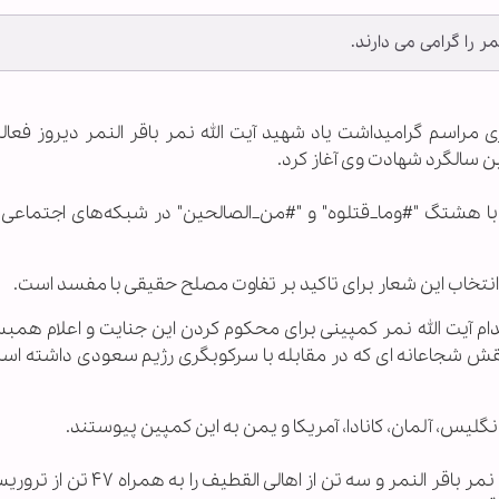
ر را گرامی می دارند.
اری مراسم گرامیداشت یاد شهید آیت الله نمر باقر النمر دیروز فعا
ین سالگرد شهادت وی آغاز کرد.
ه با هشتگ "#وما_قتلوه" و "#من_الصالحین" در شبکه‌های اجتماعی 
انتخاب این شعار برای تاکید بر تفاوت مصلح حقیقی با مفسد است.
م آیت الله نمر کمپینی برای محکوم کردن این جنایت و اعلام همبس
قش شجاعانه ای که در مقابله با سرکوبگری رژیم سعودی داشته است 
 انگلیس، آلمان، کانادا، آمریکا و یمن به این کمپین پیوستند.
رژیم سعودی دوم ژانویه ۲۰۱۶ (۱۲ دی ۱۳۹۴) آیت الله نمر باقر النمر و سه تن از 