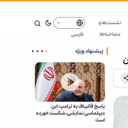
نشست‌ها و
مصاحبه‌ها
فارسی
پیشنهاد ویژه
ن
ت و
پاسخ قالیباف به ترامپ: این
عربستان آمار ت
وقف کند
دیپلماسی نمایشی، شکست خورده
حملات یمن را م
است
انتشار اعلام کر