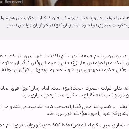
ه امیرالمؤنین علی(ع) حتی از مهمانی رفتن کارگزاران حکومتش هم سؤال
تی حکومت مهدوی برپا شود، امام زمان(عج) بر کارگزاران دولتش بسیار
سلام حسن لزومی امام جمعه شهرستان پاکدشت ظهر امروز در خطبه ها
 اینکه امیرالمؤمنین علی(ع) حتی از مهمانی رفتن کارگزاران حکو
ت: وقتی حکومت مهدوی برپا شود، امام زمان(عج) بر کارگزاران دولت
دغه های دولت حضرت حجت(عج) است، امام زمان(عج) فوق العاده
دارد و نسبت به فقرا و مساکین امت ترحم بسیاری دارد.
ن با کسانی که اموال فقرا را تصاحب کرده اند، نبرد می کند و مال آنها
شان کج شود را مورد مؤاخذه قرار می دهد.
وی افزود: جشن بزرگ نیمه شعبان تجلیل از اسلام است، از پیامبر مکرم اسلام (ص) فقط 500 حدیث و