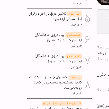
۳ روز قبل
تأخیر عراق در اعزام زائران
اخبار جهان
افغانستانی اربعین
۲ روز قبل
پیاده‌روی جاماندگان
چندرسانه‌ای
اربعین حسینی در شیراز
۳ روز قبل
ی نماز
متش هم
پیاده‌روی جاماندگان
چندرسانه‌ای
ش بسیار
اربعین حسینی در تبریز
۳ روز قبل
 نگران
حسین(ع) مبارز راه عدالت؛
اخبار مهم
کتاب اندیشمند مسیحی در کربلا
رونمایی شد
 را باز
۳ روز قبل
اخبار نهادهای دینی و اهل بیتی ع
 روایت برای امام عصر (عج)
عاقبت‌به‌خیری شهید لاریجانی نتیجه