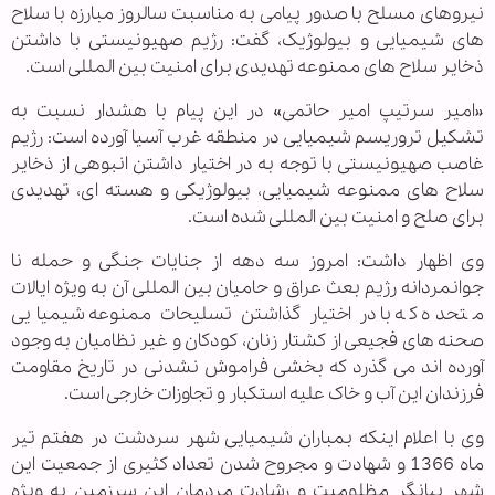
نیروهای مسلح با صدور پیامی به مناسبت سالروز مبارزه با سلاح
های شیمیایی و بیولوژیک، گفت: رژیم صهیونیستی با داشتن
ذخایر سلاح های ممنوعه تهدیدی برای امنیت بین المللی است.
«امیر سرتیپ امیر حاتمی» در این پیام با هشدار نسبت به
تشکیل تروریسم شیمیایی در منطقه غرب آسیا آورده است: رژیم
غاصب صهیونیستی با توجه به در اختیار داشتن انبوهی از ذخایر
سلاح های ممنوعه شیمیایی، بیولوژیکی و هسته ای، تهدیدی
برای صلح و امنیت بین المللی شده است.
وی اظهار داشت: امروز سه دهه از جنایات جنگی و حمله نا
جوانمردانه رژیم بعث عراق و حامیان بین المللی آن به ویژه ایالات
متحده که با در اختیار گذاشتن تسلیحات ممنوعه شیمیایی
صحنه های فجیعی از کشتار زنان، کودکان و غیر نظامیان به وجود
آورده اند می گذرد که بخشی فراموش نشدنی در تاریخ مقاومت
فرزندان این آب و خاک علیه استکبار و تجاوزات خارجی است.
وی با اعلام اینکه بمباران شیمیایی شهر سردشت در هفتم تیر
ماه 1366 و شهادت و مجروح شدن تعداد کثیری از جمعیت این
شهر بیانگر مظلومیت و رشادت مردمان این سرزمین به ویژه