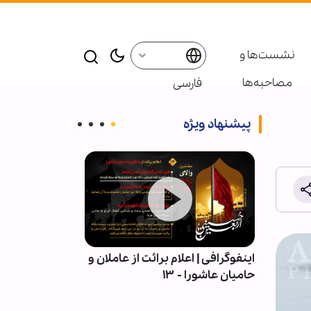
نشست‌ها و
مصاحبه‌ها
فارسی
پیشنهاد ویژه
| قلمِ
اینفوگرافی | اعلام برائت از عاملان و
اربعین در میان 
حامیان عاشورا - ۱۳
آیین عاشورایی