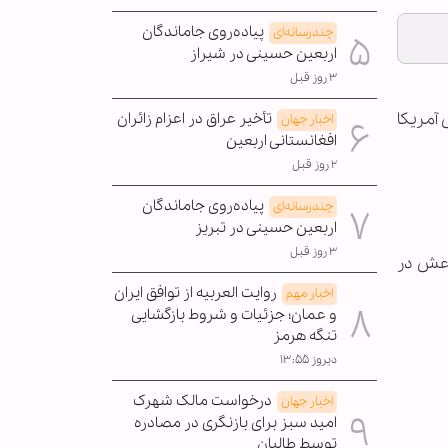
پیاده‌روی جاماندگان
چندرسانه‌ای
اربعین حسینی در شیراز
۳ روز قبل
 آمریکا
تأخیر عراق در اعزام زائران
اخبار جهان
افغانستانی اربعین
۲ روز قبل
پیاده‌روی جاماندگان
چندرسانه‌ای
اربعین حسینی در تبریز
۳ روز قبل
یش از 60 کشور است که از سال 2014 مواضع داعش در
روایت العربیه از توافق ایران
اخبار مهم
و عمان؛ جزئیات و شروط بازگشایی
تنگه هرمز
دیروز ۱۳:۵۵
درخواست مالک شهرک
اخبار جهان
امید سبز برای بازنگری در مصادره
توسط طالبان