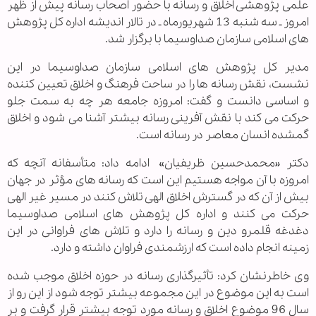
علمی پژوهشی اخلاق و رسانه با حضور اصحاب رسانه پیش از ظهر
امروز ـ سه شنبه 13 شهریورماه ـ در تالار اندیشه اداره‌ كل پژوهش
های اسلامی سازمان صداوسیما با برگزار شد.
مدیر كل پژوهش های اسلامی سازمان صداوسیما در این
نشست، نقش رسانه ها را در ساحت فرهنگ و اخلاق تعیین كننده
و اساسی دانست و گفت: امروزه جامعه هر چه به سمت جلو
حركت می كند با نقش آفرینی رسانه بیشتر آشنا می شود و اخلاق
گمشده انسان معاصر در رسانه است.
دكتر «محمدحسین ظریفیان» ادامه داد: متأسفانه آنچه كه
امروزه با آن مواجه هستیم این است كه رسانه های مؤثر در جهان
بیش از آن كه در گسترش اخلاق الهی تلاش كنند در مسیر غیر الهی
حركت می كنند و اداره كل پژوهش های اسلامی صداوسیما
دغدغه قلمرو دین و رسانه را دارد و تلاش های فراوانی در این
زمینه انجام داده است كه ارزشمندی فراوان داشته و دارد.
وی خاطرنشان كرد: تأثیرگذاری رسانه در حوزه اخلاق موجب شده
است به این موضوع در این مجموعه بیشتر توجه شود از این رو از
سال 96 موضوع اخلاق و رسانه مورد توجه بیشتر قرار گرفت و بر