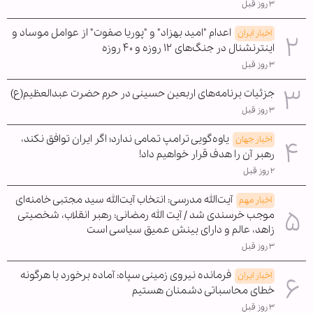
۳ روز قبل
اعدام "امید بهزاد" و "پوریا صفوت" از عوامل موساد و
اخبار ایران
اینترنشنال در جنگ‌های ۱۲ روزه و ۴۰ روزه
۳ روز قبل
جزئیات برنامه‌های اربعین حسینی در حرم حضرت عبدالعظیم(ع)
۳ روز قبل
یاوه‌گویی ترامپ تمامی ندارد؛ اگر ایران توافق نکند،
اخبار جهان
رهبر آن را هدف قرار خواهیم داد!
۲ روز قبل
آیت‌الله مدرسی: انتخاب آیت‌الله سید مجتبی خامنه‌ای
اخبار مهم
موجب خرسندی شد / آیت الله رمضانی: رهبر انقلاب، شخصیتی
زاهد، عالم و دارای بینش عمیق سیاسی است
۳ روز قبل
فرمانده نیروی زمینی سپاه: آماده برخورد با هرگونه
اخبار ایران
خطای محاسباتی دشمنان هستیم
۳ روز قبل