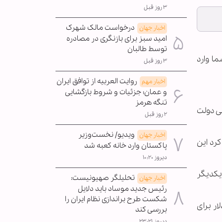
۳ روز قبل
درخواست مالک شهرک
اخبار جهان
امید سبز برای بازنگری در مصادره
توسط طالبان
ما وارد
۳ روز قبل
روایت العربیه از توافق ایران
اخبار مهم
و عمان؛ جزئیات و شروط بازگشایی
تنگه هرمز
لی دولت
۲ روز قبل
ویدیو/ نخست‌وزیر
اخبار جهان
رد این
پاکستان وارد خانه کعبه شد
دیروز ۱۰:۲۰
 یکدیگر
تحلیلگر صهیونیست:
اخبار جهان
رئیس جدید موساد باید دلایل
شکست طرح براندازی نظام ایران را
ار برای
بررسی کند
دیروز ۲۳:۲۱