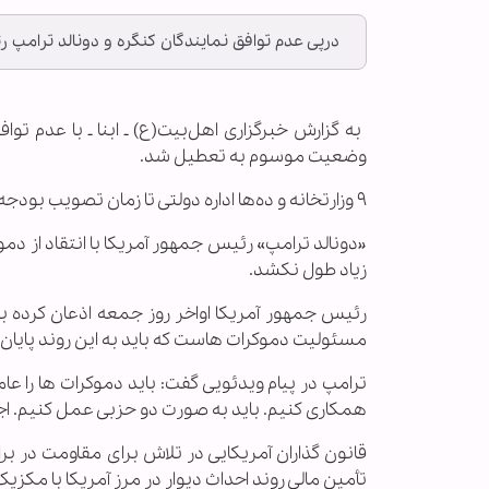
درپی عدم توافق نمایندگان کنگره و دونالد ترامپ
‌ به گزارش خبرگزاری اهل‌بیت(ع) ـ ابنا ـ با عدم ت
وضعیت موسوم به تعطیل شد.
۹ وزارتخانه و ده‌ها اداره دولتی تا زمان تصویب بودجه تعطیل خواهند بود و کارکنان آن‌ها هم حقوق دریافت نخواهند کرد.
«دونالد ترامپ» رئیس جمهور آمریکا با انتقاد از دم
زیاد طول نکشد.
رئیس جمهور آمریکا اواخر روز جمعه اذعان کرده ب
مسئولیت دموکرات هاست که باید به این روند پایان
ترامپ در پیام ویدئویی گفت: باید دموکرات ها را عا
همکاری کنیم. باید به صورت دو حزبی عمل کنیم. اجاز
قانون گذاران آمریکایی در تلاش برای مقاومت در بر
تأمین مالی روند احداث دیوار در مرز آمریکا با مکز