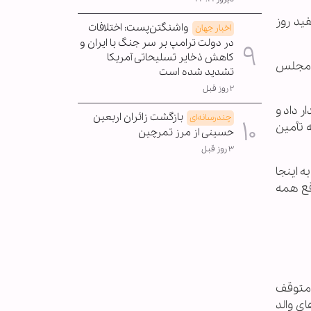
ید روز
واشنگتن‌پست: اختلافات
اخبار جهان
در دولت ترامپ بر سر جنگ با ایران و
کاهش ذخایر تسلیحاتی آمریکا
ر مجلس
تشدید شده است
۲ روز قبل
ر داد و
بازگشت زائران اربعین
چندرسانه‌ای
 تأمین
حسینی از مرز تمرچین
۳ روز قبل
ه اینجا
قع همه
 متوقف
ای والد