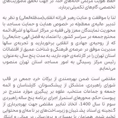
حفظ هویت مردمی خانه‌های خدا، در جهت تحقق مأموریت‌های
تخصصی، گام‌های تکمیلی بردارد.
لذا با موافقت و عنایت رهبر فرزانه انقلاب(مدظله‌العالی) و نظر به
تدبیر عالیه‌ی معظم‌له در خصوص هدایت و حمایت مساجد با
محوریت نمایندگان معزز ولی‌ فقیه در مراکز استانها و اشراف ائمه
محترم جمعه در سراسر کشور، با اعتماد به فضل الهی، جنابعالی را
که از روحیه‌ی جهادی و انقلابی برخوردارید و تجربه‌ی سالها
مدیریت موفق در عرصه‌ی فرهنگی و شناخت عمیق از اقتضائات
استان تهران را در کارنامه‌ی خود دارید، به مدت پنج سال، به‌عنوان:
رئیس مرکز رسیدگی به امور مساجد استان تهران منصوب
می‌نمایم.
مقتضی است ضمن بهره‌مندی از برکات خرد جمعی در قالب
شورای راهبردی، متشکل از پیشکسوتان، کارشناسان و ائمه
جمعه و جماعات منتخب، علاوه بر پیگیری موارد مندرج در
پیوست حکم، محورهای استمرار اجرای برنامه پنج ساله راهبردی
سوم تا سال 1400، اتخاذ تدابیر مقتضی جهت بهره‌برداری از
گنجینه‌ی اسناد پشتیبان و زیرساخت‌های برنامه‌ای و محتوایی
تولید شده، همزمان با بهسازی و بروزرسانی در مبانی و ابتکار