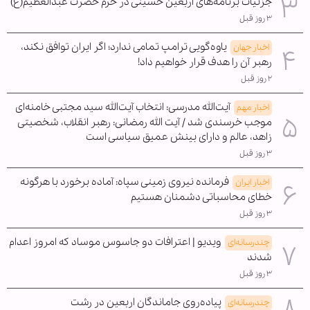
جزئیات برنامه‌های اربعین حسینی در حرم حضرت عبدالعظیم(ع)
۳ روز قبل
یاوه‌گویی ترامپ تمامی ندارد؛ اگر ایران توافق نکند،
اخبار جهان
رهبر آن را هدف قرار خواهیم داد!
۲ روز قبل
آیت‌الله مدرسی: انتخاب آیت‌الله سید مجتبی خامنه‌ای
اخبار مهم
موجب خرسندی شد / آیت الله رمضانی: رهبر انقلاب، شخصیتی
زاهد، عالم و دارای بینش عمیق سیاسی است
۳ روز قبل
فرمانده نیروی زمینی سپاه: آماده برخورد با هرگونه
اخبار ایران
خطای محاسباتی دشمنان هستیم
۳ روز قبل
ویدیو | اعترافات دو جاسوس موساد که امروز اعدام
چندرسانه‌ای
شدند
۳ روز قبل
پیاده‌روی جاماندگان اربعین در رشت
چندرسانه‌ای