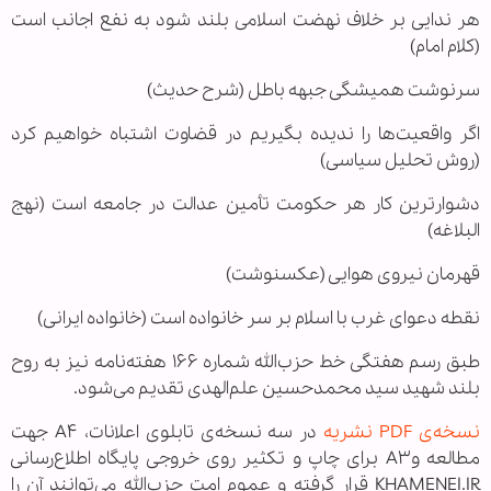
هر ندایی بر خلاف نهضت اسلامی بلند شود به نفع اجانب است
(کلام امام)
سرنوشت همیشگی جبهه باطل (شرح حدیث)
اگر واقعیت‌ها را ندیده بگیریم در قضاوت اشتباه خواهیم کرد
(روش تحلیل سیاسی)
دشوارترین کار هر حکومت تأمین عدالت در جامعه است (نهج
البلاغه)
قهرمان نیروی هوایی (عکسنوشت)
نقطه دعوای غرب با اسلام بر سر خانواده است (خانواده ایرانی)
طبق رسم هفتگی خط حزب‌الله شماره ۱۶۶ هفته‌نامه نیز به روح
بلند شهید سید محمدحسین علم‌الهدی تقدیم می‌شود.
نسخه‌ی PDF نشریه
در سه نسخه‌ی تابلوی اعلانات، A۴ جهت
مطالعه وA۳ برای چاپ و تکثیر روی خروجی پایگاه اطلاع‌رسانی
KHAMENEI.IR قرار گرفته و عموم امت حزب‌الله می‌توانند آن را