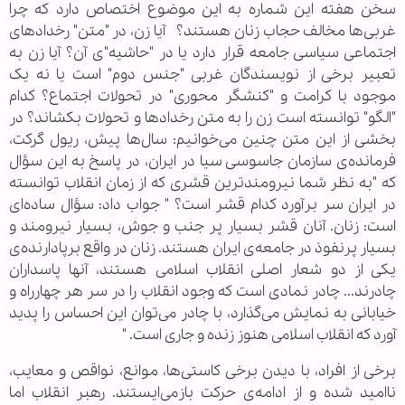
سخن هفته‌‌ این شماره به این موضوع اختصاص دارد که چرا
غربی‌ها مخالف حجاب زنان هستند؟ آیا زن، در "متن" رخدادهای
اجتماعی سیاسی جامعه قرار دارد یا در "حاشیه"ی آن؟ آیا زن به
تعبیر برخی از نویسندگان غربی "جنس دوم" است یا نه یک
موجود با کرامت و "کنشگر محوری" در تحولات اجتماع؟ کدام
"الگو" توانسته است زن را به متن رخدادها و تحولات بکشاند؟ در
بخشی از این متن چنین می‌خوانیم: سال‌ها پیش، ریول گرکت،
فرمانده‌ی سازمان جاسوسی سیا در ایران، در پاسخ به این سؤال
که "به نظر شما نیرومندترین قشری که از زمان انقلاب توانسته
در ایران سر برآورد کدام قشر است؟ " جواب داد: سؤال ساده‌ای
است: زنان. آنان قشر بسیار پر جنب و جوش، بسیار نیرومند و
بسیار پرنفوذ در جامعه‌ی ایران هستند. زنان در واقع برپادارنده‌ی
یکی از دو شعار اصلی انقلاب اسلامی هستند، آنها پاسداران
چادرند... چادر نمادی است که وجود انقلاب را در سر هر چهارراه و
خیابانی به نمایش می‌گذارد، با چادر می‌توان این احساس را پدید
آورد که انقلاب اسلامی هنوز زنده و جاری است. "
برخی از افراد، با دیدن برخی کاستی‌ها، موانع، نواقص و معایب،
ناامید شده و از ادامه‌ی حرکت بازمی‌ایستند. رهبر انقلاب اما