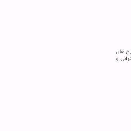
تاریخ ١٥/١٢/١٣٩٧ طرح های
آنی، و