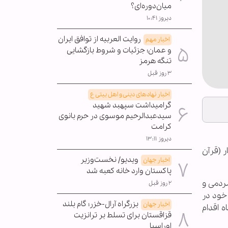
میان‌دوره‌ای؟
دیروز ۱۰:۴۱
روایت العربیه از توافق ایران
اخبار مهم
و عمان؛ جزئیات و شروط بازگشایی
تنگه هرمز
۳ روز قبل
اخبار نهادهای دینی و اهل بیتی ع
گرامیداشت سپهبد شهید
سیدعبدالرحیم موسوی در حرم بانوی
کرامت
دیروز ۱۳:۱۱
ر (قرآن
ویدیو/ نخست‌وزیر
اخبار جهان
پاکستان وارد خانه کعبه شد
 کلیه موسسات فعال مردمی و
۲ روز قبل
 خود در
بزرگراه آرال-خزر؛ گام بلند
اخبار جهان
 مدیریت امور نهادهای قرآنی، تا ۱۵ اسفند ماه اقدام
قزاقستان برای تسلط بر ترانزیت
اوراسیا