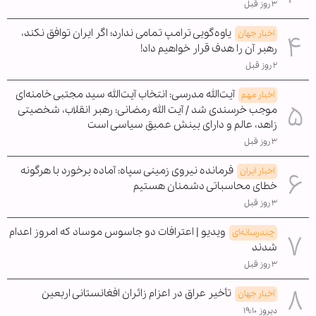
۳ روز قبل
یاوه‌گویی ترامپ تمامی ندارد؛ اگر ایران توافق نکند،
اخبار جهان
رهبر آن را هدف قرار خواهیم داد!
۲ روز قبل
آیت‌الله مدرسی: انتخاب آیت‌الله سید مجتبی خامنه‌ای
اخبار مهم
موجب خرسندی شد / آیت الله رمضانی: رهبر انقلاب، شخصیتی
زاهد، عالم و دارای بینش عمیق سیاسی است
۳ روز قبل
فرمانده نیروی زمینی سپاه: آماده برخورد با هرگونه
اخبار ایران
خطای محاسباتی دشمنان هستیم
۳ روز قبل
ویدیو | اعترافات دو جاسوس موساد که امروز اعدام
چندرسانه‌ای
شدند
۳ روز قبل
تأخیر عراق در اعزام زائران افغانستانی اربعین
اخبار جهان
دیروز ۱۹:۱۰