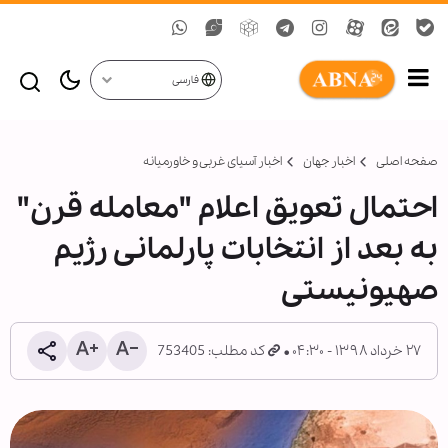
فارسی
صفحه اصلی
اخبار جهان
اخبار آسیای غربی و خاورمیانه
احتمال تعویق اعلام "معامله قرن"
به بعد از انتخابات پارلمانی رژیم
صهیونیستی
۲۷ خرداد ۱۳۹۸ - ۰۴:۳۰
کد مطلب: 753405