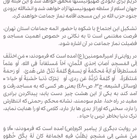
کریم برای نابودی صهیونیستها محقق خواهد شد و این قبله اول
جهان اسلام از سلطه صهیونیستها آزاد خواهد شد و انشاالله بزودی
جنود حزب الله در این مسجد اقامه نماز جماعت خواهند کرد.
تشکیل این اجتماع با شکوه با حضور ائمه جماعات استان تهران،
فرصت مغتنمی است تا به نکاتی در خصوص اهمیت مساجد و
فضیلت نماز جماعت در آن اشاره شود.
در روایتی از امیرالمومنین(ع) آمده است که فرمودند: » مَنِ اختَلَفَ
اِلَی المَسجِدِ اَصابَ اِحدَی الثَّمانِ؛ اَخاً مُستَفاداً فِی اللهِ، اَو عِلماً
مُستَطرَفاً اَو آیَةً مُحکَمَةً اَو یَسمَعُ کَلِمَةً تَدُلُّ عَلی هُدیً، اَو رَحمَةً
مُنتَظَرَةً، اَو کَلِمَةً تَرُدُّهُ عَن ردی، اَو یَترُکَ ذَنبا خَشیَةً اَو حَیاءً «
(وسائل الشیعه، ج٣، ص٤٨٠) یعنی هر کسی که به مساجد رفت و
آمد کند به یکی از این هشت چیز دست یابد: پیداکردن برادری
مفید در راه خدا، علم سودمند، نشانه محکم، رحمتی که انتظارش
را دارد، سخنی که اورا از بدی ها باز دارد، کلامی که او را هدایت نماید،
ترک دنیا بخاطر ترس یا حیاء .
در روایت دیگری از پیامبر اکرم(ص) آمده است که فرمودند: «اَلا وَ
مَنْ مَشی اِلی مَسْجِدٍ یَطْلُبُ فیهِ الجَماعَهَ کانَ لَهُ بِکُلِّ خُطْوَهٍ