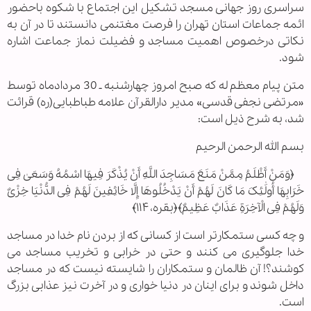
سراسری روز جهانی مسجد تشکیل این اجتماع با شکوه باحضور
ائمه جماعات استان تهران را فرصت مغتنمی دانستند تا در آن به
نکاتی درخصوص اهمیت مساجد و فضیلت نماز جماعت اشاره
شود.
متن پیام معظم له که صبح امروز چهارشنبه ـ 30 مردادماه توسط
«مرتضی نجفی قدسی» مدیر دارالقرآن علامه طباطبایی(ره) قرائت
شد، به شرح ذیل است:
بسم الله الرحمن الرحیم
﴿وَمَنْ أَظْلَمُ مِمَّنْ مَنَعَ مَسَاجِدَ اللَّهِ أَنْ یُذْکَرَ فِیهَا اسْمُهُ وَسَعَىٰ فِی
خَرَابِهَا أُولَٰئِکَ مَا کَانَ لَهُمْ أَنْ یَدْخُلُوهَا إِلَّا خَائِفِینَ لَهُمْ فِی الدُّنْیَا خِزْیٌ
وَلَهُمْ فِی الْآخِرَةِ عَذَابٌ عَظِیمٌ﴾﴿بقره،۱۱۴﴾
و چه کسی ستمکارتر است از کسانی که از بردن نام خدا در مساجد
خدا جلوگیری می کنند و حتی در خرابی و تخریب مساجد می
کوشند؟! آن ظالمان و ستمکاران را شایسته نیست که در مساجد
داخل شوند و برای اینان در دنیا خواری و در آخرت نیز عذابی بزرگ
است.