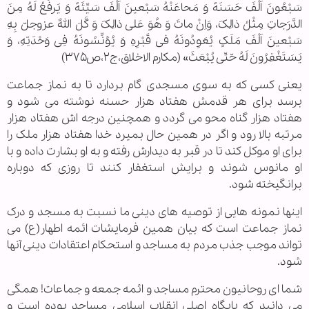
سَبْعُونَ اَلْفَ حَسَنَهً وَ مَحاعَنْهُ سَبْعینَ اَلْفَ سَیِّئَهً وَ یَرفَعُ لَهُ مِنَ
الدَّرَجاتِ مِثْلُ ذالِکَ، وَاِنْ ماتَ وَ هُوَ عَلی ذالِکَ وَ کَّلَ اللهٌ عزوجلّ بِهِ
سَبْعینَ اَلْفَ مَلَکٍ یُعَوِدُونَهُ فی قَبْرِهِ وَ یُؤنِّسُونَهُ فِی وَحْدَتِهِ، وَ
یَسَتَغْفِرُونَ لَهُ حّتّی یُبْعَثَ» (مکارم الاخلاق،ج۲،ص۳۷۵)
یعنی کسی که به سوی مسجدی گام بردارد تا به نماز جماعت
برسد برای هر قدمش هفتاد هزار حسنه نوشته می شود و
هفتاد هزار گناه محو می گردد و همچنین درجه اش هفتاد هزار
مرتبه بالا رود و اگر در همین حال بمیرد خدا هفتاد هزار ملک را
برای او موکل کند تا در قبر به دیدارش رفته و به او بشارت داده و با
او مانوس شوند و برایش استغفار کنند تا روزی که دوباره
برانگیخته شود.
اینها نمونه هایی از توصیه های دینی ما نسبت به مسجد و درک
نماز جماعت است که بیان همین فرمایشات ائمه اطهار(ع) می
تواند موجب جذب مردم به مساجد و استحکام اعتقادات دینی آنها
شود.
شما ای روحانیون محترم مساجد و ائمه جمعه و جماعات! همگی
می دانید که پایگاه اصلی انقلاب اسلامی مساجد بوده است و