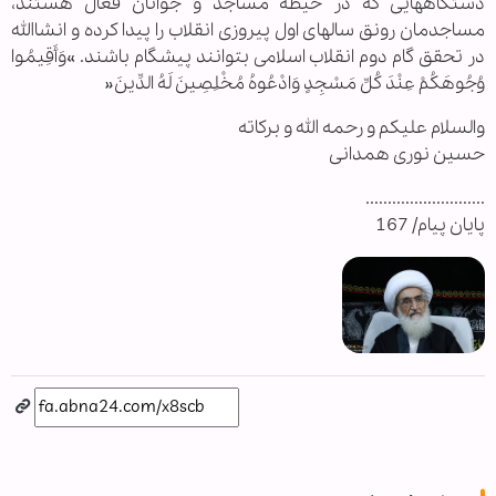
دستگاههایی که در حیطه مساجد و جوانان فعال هستند،
مساجدمان رونق سالهای اول پیروزی انقلاب را پیدا کرده و انشاالله
در تحقق گام دوم انقلاب اسلامی بتوانند پیشگام باشند. »وَأَقِیمُوا
وُجُوهَکُمْ عِنْدَ کُلِّ مَسْجِدٍ وَادْعُوهُ مُخْلِصِینَ لَهُ الدِّینَ«
والسلام علیکم و رحمه الله و برکاته
حسین نوری همدانی
...........................
پایان پیام/ 167